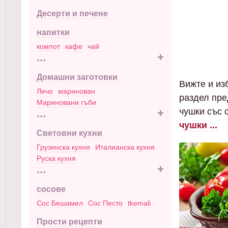
Десерти и печене
напитки
компот
кафе
чай
...
+
Домашни заготовки
Вижте и из
Лечо
маринован
раздел пре
Мариновани гъби
чушки със 
...
+
чушки ...
Световни кухни
Грузинска кухня
Италианска кухня
Руска кухня
...
+
сосове
Сос Бешамел
Сос Песто
tkemali
Прости рецепти