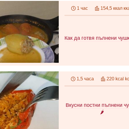
зеленчуци и ориз: необходи
1 час
154,5 ккал кк
съставки и кухненски прибо
време, съдържание на калор
добив.
Как да готвя пълнени чушк
Как да готвите пълнени чу
така че да се окаже аромат
1,5 часа
220 kcal k
сочни. Правилната рецепта
стъпка по стъпка снимки
Съставки, последователнос
готвене, видео
Вкусни постни пълнени ч
🌶