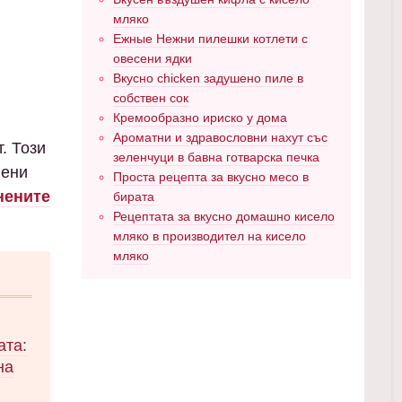
мляко
Ежные Нежни пилешки котлети с
овесени ядки
Вкусно chicken задушено пиле в
собствен сок
Кремообразно ириско у дома
Ароматни и здравословни нахут със
. Този
зеленчуци в бавна готварска печка
нени
Проста рецепта за вкусно месо в
нените
бирата
Рецептата за вкусно домашно кисело
мляко в производител на кисело
мляко
ата:
на