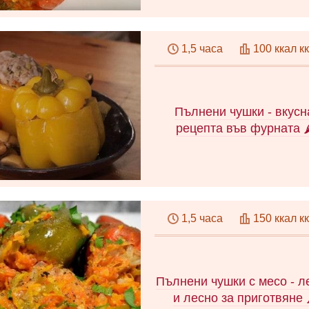
Как да си направите вкус
пълнени постни чушки. Про
1,5 часа
100 ккал к
достъпна и евтина рецепта
стъпка по стъпка снимки
Селекция от зеленчуци з
ястието, полезни съвети
Пълнени чушки - вкусн
видеоклипове.
рецепта във фурната 
Как да готвите пълнени чу
вкусно: рецепта със стъпк
1,5 часа
150 ккал к
стъпка снимки и подробн
инструкции. Интересна ве
на популярно ястие със
зеленчуци. Video.
Пълнени чушки с месо - л
и лесно за приготвяне 