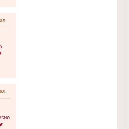
ни
ста,
кал
 със
.
а
,
а

шки
а по
кал
и
рсия
есно
🌶