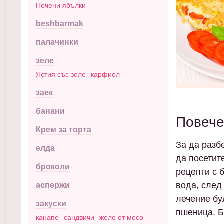
Печени ябълки
beshbarmak
палачинки
зеле
Ястия със зеле
карфиол
заек
банани
Повече
Крем за торта
За да разбе
елда
да посетит
броколи
рецепти с 
вода, след
аспержи
лечение бу
закуски
пшеница. Б
канапе
сандвичи
желе от месо