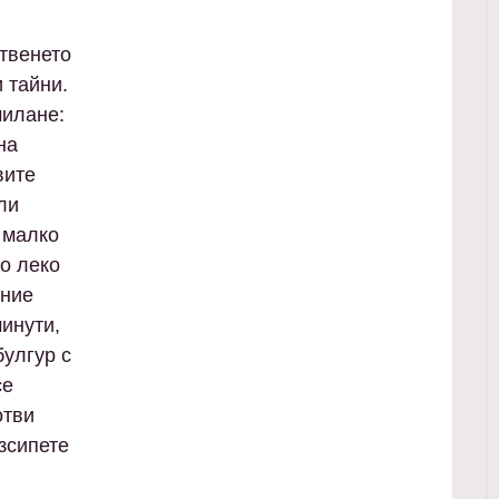
отвенето
 тайни.
милане:
на
вите
ли
 малко
до леко
ение
минути,
булгур с
се
отви
зсипете