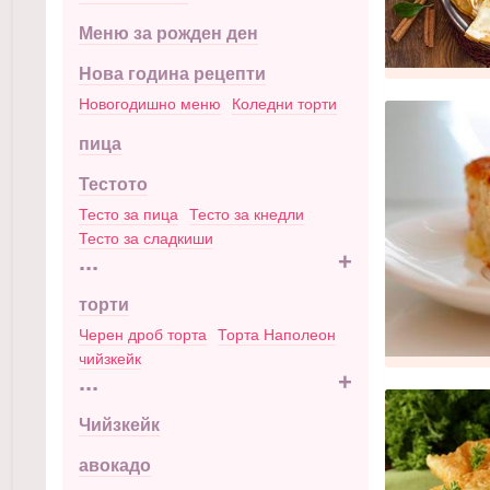
Меню за рожден ден
Нова година рецепти
Новогодишно меню
Коледни торти
пица
Тестото
Тесто за пица
Тесто за кнедли
Тесто за сладкиши
...
+
торти
Черен дроб торта
Торта Наполеон
чийзкейк
...
+
Чийзкейк
авокадо