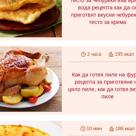
Тесто за чебуреки във в
рецепта без извара, бърз
вода рецепта как да с
рецепта за гювеч от 3
приготвят вкусни чебурек
компонента. Нискокалори
тесто за крема
рецепта във фурната.
Научете как да направи
тесто за тестени изделия
2 часа
195 ккал
мляко, кефир, водка или вр
вода, така че вашите тес
изделия да се окажат
Как да готвя пиле на фу
изключително вкусни!
рецепта за приготвяне 
цяло пиле, как да готвя в
пиле
Научете как да печете пиле
фурната и да получите
10 мин
186 ккал
великолепна златиста кори