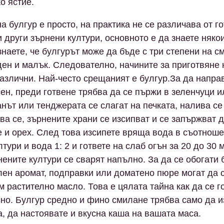
о ястие.
а булгур е просто, на практика не се различава от г
и други зърнени култури, основното е да знаете някои
знаете, че булгурът може да бъде с три степени на с
ден и малък. Следователно, начините за приготвяне 
различни. Най-често срещаният е булгур.За да напра
сен, преди готвене трябва да се пържи в зеленчуци и
анът или тенджерата се слагат на печката, налива се
ява се, зърнените храни се изсипват и се запържват 
 и орех. След това изсипете вряща вода в съотнош
тури и вода 1: 2 и гответе на слаб огън за 20 до 30 
нените култури се сварят напълно. За да се обогати 
ен аромат, подправки или доматено пюре могат да 
м растително масло. Това е цялата тайна как да се г
сно. Булгур средно и фино смилане трябва само да и
, да настоявате и вкусна каша на вашата маса.