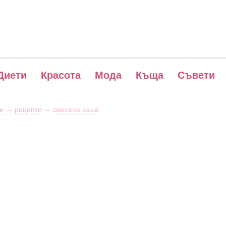
Диети
Красота
Мода
Къща
Съвети
и
→
рецепти
→
овесена каша