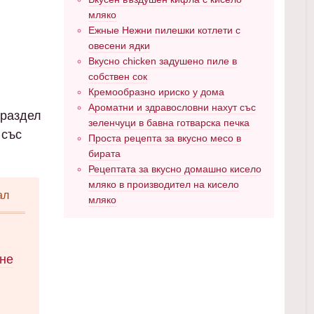
мляко
Ежные Нежни пилешки котлети с
овесени ядки
Вкусно chicken задушено пиле в
собствен сок
Кремообразно ириско у дома
Ароматни и здравословни нахут със
 раздел
зеленчуци в бавна готварска печка
 със
Проста рецепта за вкусно месо в
бирата
Рецептата за вкусно домашно кисело
мляко в производител на кисело
ал
мляко
ене