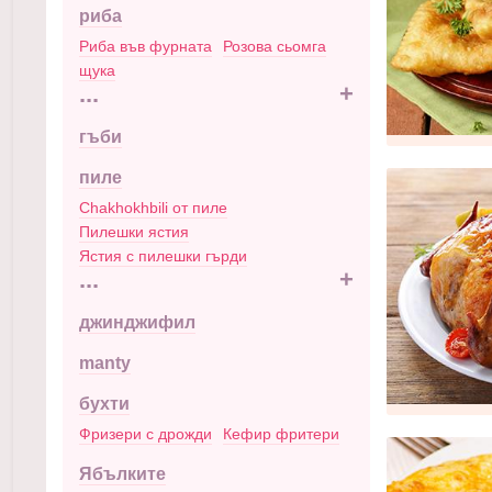
риба
Риба във фурната
Розова сьомга
щука
...
+
гъби
пиле
Chakhokhbili от пиле
Пилешки ястия
Ястия с пилешки гърди
...
+
джинджифил
manty
бухти
Фризери с дрожди
Кефир фритери
Ябълките