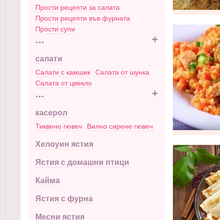
Прости рецепти за салата
Прости рецепти във фурната
Прости супи
...
+
салати
Салати с камшик
Салата от шунка
Салата от цвекло
...
+
касерол
Тиквено гювеч
Вилно сирене гювеч
Хелоуин ястия
Ястия с домашни птици
Кайма
Ястия с фурна
Месни ястия