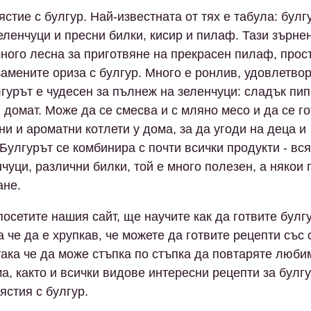
стие с булгур. Най-известната от тях е табула: булг
еленчуци и пресни билки, кисир и пилаф. Тази зърне
много лесна за приготвяне на прекрасен пилаф, прос
замените ориза с булгур. Много е ронлив, удовлетво
лгурът е чудесен за пълнеж на зеленчуци: сладък пип
 домат. Може да се смесва и с мляно месо и да се г
ни и ароматни котлети у дома, за да угоди на деца и
 Булгурът се комбинира с почти всички продукти - вс
чуци, различни билки, той е много полезен, а някои 
ане.
посетите нашия сайт, ще научите как да готвите булг
а че да е хрупкав, че можете да готвите рецепти със
 така че да може стъпка по стъпка да повтаряте люби
ма, както и всички видове интересни рецепти за булгу
ястия с булгур.