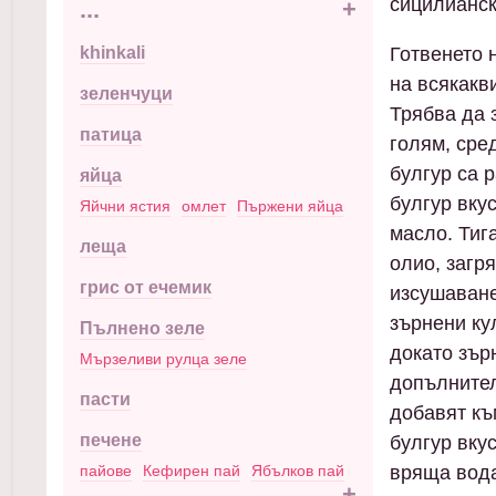
сицилианск
...
+
khinkali
Готвенето н
на всякакв
зеленчуци
Трябва да 
патица
голям, сре
булгур са 
яйца
булгур вку
Яйчни ястия
омлет
Пържени яйца
масло. Тиг
леща
олио, загр
грис от ечемик
изсушаване
зърнени кул
Пълнено зеле
докато зър
Мързеливи рулца зеле
допълнител
пасти
добавят къ
печене
булгур вку
пайове
Кефирен пай
Ябълков пай
вряща вода
...
+