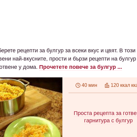
ерете рецепти за булгур за всеки вкус и цвят. В този
вени най-вкусните, прости и бързи рецепти на булгур
готвене у дома.
Прочетете повече за булгур ...
40 мин
120 ккал кк
Проста рецепта за готв
гарнитура с булгур