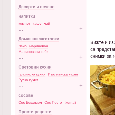
Десерти и печене
напитки
компот
кафе
чай
...
+
Домашни заготовки
Вижте и изб
Лечо
маринован
са предста
Мариновани гъби
снимки за 
...
+
Световни кухни
Грузинска кухня
Италианска кухня
Руска кухня
...
+
сосове
Сос Бешамел
Сос Песто
tkemali
Прости рецепти