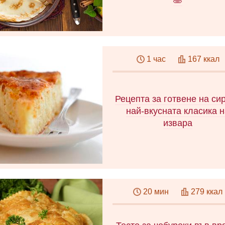
🥞
В статията ще научите ка
направите тесто за палачи
1 час
167 ккал
Предлагаме прости и бър
рецепти за тесто с мляк
кефир и вода!
Рецепта за готвене на си
най-вкусната класика 
извара
Извара касерола като в
детската градина - класич
20 мин
279 ккал
рецепти. Как да приготв
перфектната гювеч - съве
основни принципи. Маник