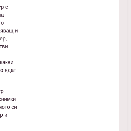
ур с
на
то
ряващ и
ер,
отви
якакви
го ядат
ур
 снимки
мото си
р и