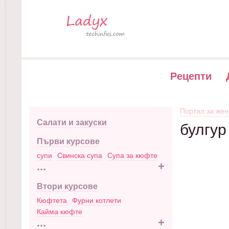
Рецепти
Портал за жен
Салати и закуски
булгур
Първи курсове
супи
Свинска супа
Супа за кюфте
...
+
Втори курсове
Кюфтета
Фурни котлети
Кайма кюфте
...
+