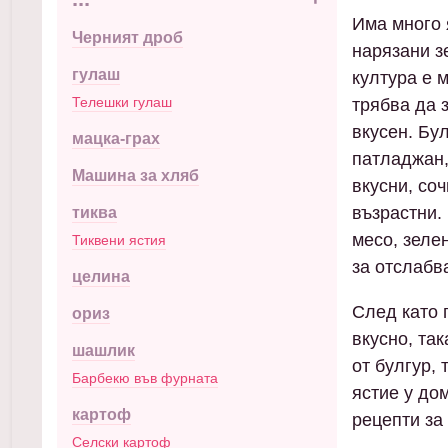
Има много я
Черният дроб
нарязани з
гулаш
култура е 
Телешки гулаш
трябва да 
вкусен. Бу
мацка-грах
патладжан,
Машина за хляб
вкусни, соч
възрастни.
тиква
месо, зелен
Тиквени ястия
за отслабв
целина
След като 
ориз
вкусно, так
шашлик
от булгур,
Барбекю във фурната
ястие у до
картоф
рецепти за 
Селски картоф