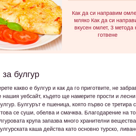
Предлагаме 3 прости и
оригинални рецепти за пани
Как да си направим омле
ястия с турски зеленчуци
мляко Как да си направ
лимоново-чеснов сос.
вкусен омлет, 3 метода 
готвене
Как да готвим омлет с мля
тиган. Рецепта за варен ом
Кулинарни тънкости и съве
 за булгур
готвене. Как да прехвърл
ястие. Съдържание на кало
рете какво е булгур и как да го приготвите, не забра
ползи, вреди и хранителн
е нашия уебсайт, където ще намерите прости и лесни
стойност.
булгур. Булгурът е пшеница, която първо се третира 
 това се суши, обелва и смачква. Благодарение на т
лгуровата крупа запазва много хранителни вещества
улгурската каша действа като основно турско, ливан