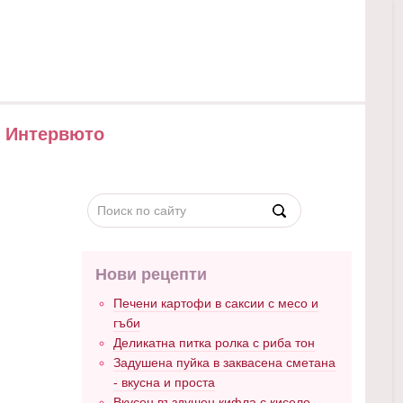
Интервюто
Нови рецепти
Печени картофи в саксии с месо и
гъби
Деликатна питка ролка с риба тон
Задушена пуйка в заквасена сметана
- вкусна и проста
Вкусен въздушен кифла с кисело