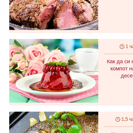
1 ч
Как да си
компот н
десе
1,5 ч