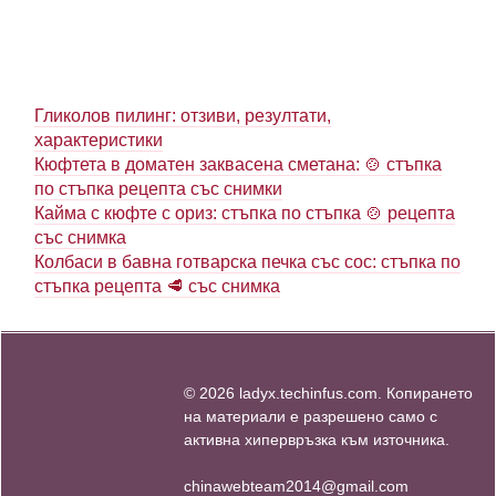
Гликолов пилинг: отзиви, резултати,
характеристики
Кюфтета в доматен заквасена сметана: 🍲 стъпка
по стъпка рецепта със снимки
Кайма с кюфте с ориз: стъпка по стъпка 🍲 рецепта
със снимка
Колбаси в бавна готварска печка със сос: стъпка по
стъпка рецепта 🥩 със снимка
© 2026 ladyx.techinfus.com. Копирането
на материали е разрешено само с
активна хипервръзка към източника.
chinawebteam2014@gmail.com