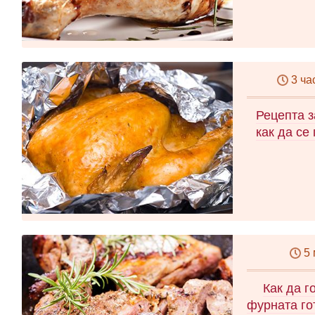
3 ча
Рецепта 
как да се 
5
Как да г
фурната го