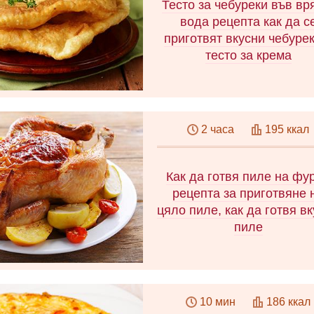
Тесто за чебуреки във в
рецепта без извара, бърз
вода рецепта как да с
рецепта за гювеч от 3
приготвят вкусни чебурек
компонента. Нискокалори
тесто за крема
рецепта във фурната.
Научете как да направи
тесто за тестени изделия
2 часа
195 ккал
мляко, кефир, водка или вр
вода, така че вашите тес
изделия да се окажат
Как да готвя пиле на фу
изключително вкусни!
рецепта за приготвяне 
цяло пиле, как да готвя в
пиле
Научете как да печете пиле
фурната и да получите
10 мин
186 ккал
великолепна златиста кори