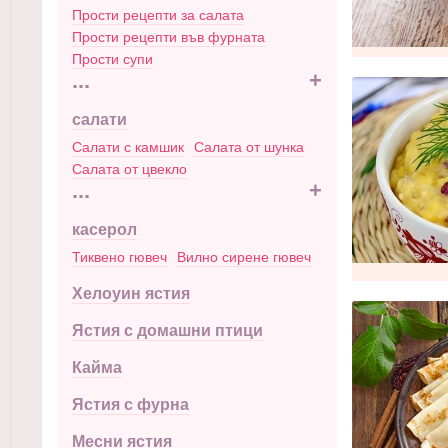
Прости рецепти за салата
Прости рецепти във фурната
Прости супи
...
+
салати
Салати с камшик
Салата от шунка
Салата от цвекло
...
+
касерол
Тиквено гювеч
Вилно сирене гювеч
Хелоуин ястия
Ястия с домашни птици
Кайма
Ястия с фурна
Месни ястия