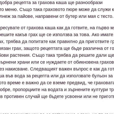
добра рецепта за грахова каша ще разнообрази
о меню. Също така граховото пюре може да служи к
лнеж за пайове, направени от бутер или мая с тесто.
ересувате от грахова каша как да готвите, на първо м
решите какъв грах ще се използва за това. Ако имате
ах, трябва да попитате как правилно да приготвите г
рязан грах, защото рецептата ще бъде различна от г
бови растения. Също така трябва да решите дали щ
зърнени храни или се нуждаете от обикновена грахо
без накисване. Следващият важен въпрос е как да го
ша във вода за рецепта или да използвате бульон за
ото време е важно да се вземе предвид, че граховат
добре, пропорциите на водата и зърнените култури т
, в противен случай ще бъдете усвоени или не пригот