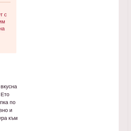
рани
т с
 и
им
на
ко в
лет.
ти за
ите
рии,
 вкусна
а
 Ето
пка по
вно и
ура към