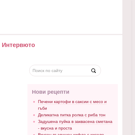
Интервюто
Нови рецепти
Печени картофи в саксии с месо и
гъби
Деликатна питка ролка с риба тон
Задушена пуйка в заквасена сметана
- вкусна и проста
Вкусен въздушен кифла с кисело