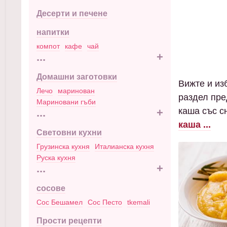
Десерти и печене
напитки
компот
кафе
чай
...
+
Домашни заготовки
Вижте и изб
Лечо
маринован
раздел пре
Мариновани гъби
каша със с
...
+
каша ...
Световни кухни
Грузинска кухня
Италианска кухня
Руска кухня
...
+
сосове
Сос Бешамел
Сос Песто
tkemali
Прости рецепти