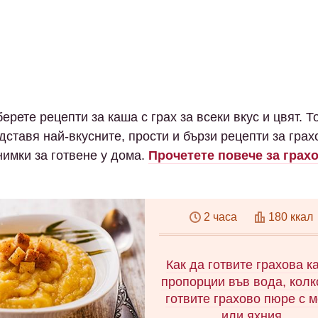
ерете рецепти за каша с грах за всеки вкус и цвят. Т
дставя най-вкусните, прости и бързи рецепти за грах
нимки за готвене у дома.
Прочетете повече за грах
2 часа
180 ккал
Как да готвите грахова к
пропорции във вода, колк
готвите грахово пюре с 
или яхния