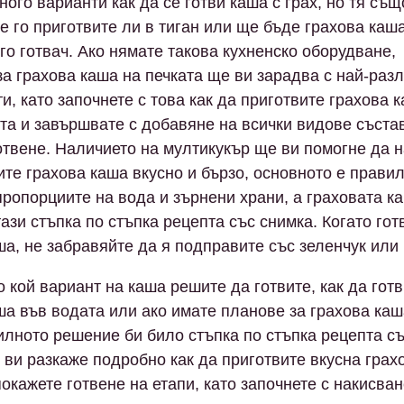
ного варианти как да се готви каша с грах, но тя същ
ще го приготвите ли в тиган или ще бъде грахова каш
ого готвач. Ако нямате такова кухненско оборудване,
за грахова каша на печката ще ви зарадва с най-раз
и, като започнете с това как да приготвите грахова 
та и завършвате с добавяне на всички видове съста
отвене. Наличието на мултикукър ще ви помогне да 
вите грахова каша вкусно и бързо, основното е прави
пропорциите на вода и зърнени храни, а граховата к
тази стъпка по стъпка рецепта със снимка. Когато гот
ша, не забравяйте да я подправите със зеленчук или
 кой вариант на каша решите да готвите, как да гот
ша във водата или ако имате планове за грахова каш
илното решение би било стъпка по стъпка рецепта с
 ви разкаже подробно как да приготвите вкусна грах
покажете готвене на етапи, като започнете с накисван