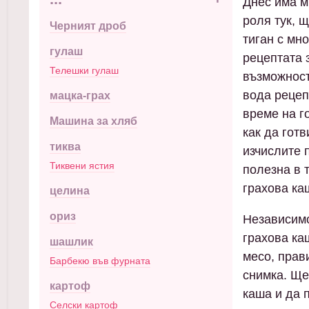
Днес има м
роля тук, 
Черният дроб
тиган с мн
гулаш
рецептата 
Телешки гулаш
възможност
вода рецеп
мацка-грах
време на г
Машина за хляб
как да гот
тиква
изчислите 
Тиквени ястия
полезна в 
грахова ка
целина
ориз
Независимо
грахова ка
шашлик
месо, прав
Барбекю във фурната
снимка. Ще
картоф
каша и да 
Селски картоф