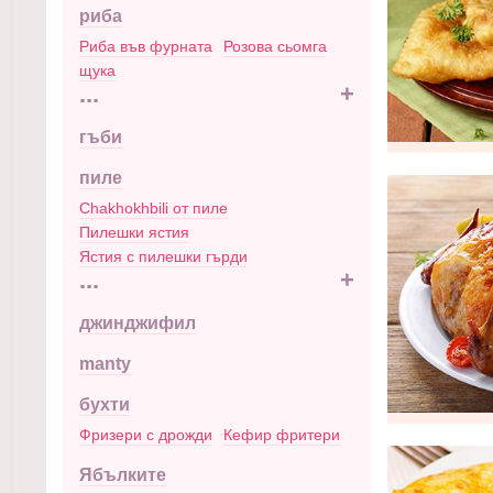
риба
Риба във фурната
Розова сьомга
щука
...
+
гъби
пиле
Chakhokhbili от пиле
Пилешки ястия
Ястия с пилешки гърди
...
+
джинджифил
manty
бухти
Фризери с дрожди
Кефир фритери
Ябълките