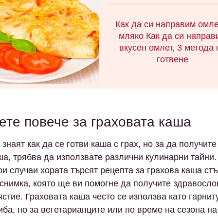
Предлагаме 3 прости и
оригинални рецепти за пани
Как да си направим омле
ястия с турски зеленчуци
мляко Как да си направ
лимоново-чеснов сос.
вкусен омлет, 3 метода 
готвене
Как да готвим омлет с мля
тиган. Рецепта за варен ом
Кулинарни тънкости и съве
ете повече за граховата каша
готвене. Как да прехвърл
ястие. Съдържание на кало
знаят как да се готви каша с грах, но за да получите
ползи, вреди и хранителн
ша, трябва да използвате различни кулинарни тайни.
стойност.
ои случаи хората търсят рецепта за грахова каша стъ
 снимка, която ще ви помогне да получите здравосло
ястие. Граховата каша често се използва като гарнит
иба, но за вегетарианците или по време на сезона на