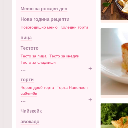
Меню за рожден ден
Нова година рецепти
Новогодишно меню
Коледни торти
пица
Тестото
Тесто за пица
Тесто за кнедли
Тесто за сладкиши
...
+
торти
Черен дроб торта
Торта Наполеон
чийзкейк
...
+
Чийзкейк
авокадо