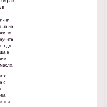
о играе
а в
лични
каша на
вки по
научите
лно да
аша е
вим
 масло.
вите
а с
ъс
ова
ето и