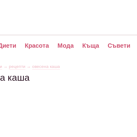
Диети
Красота
Мода
Къща
Съвети
и
→
рецепти
→
овесена каша
ва каша