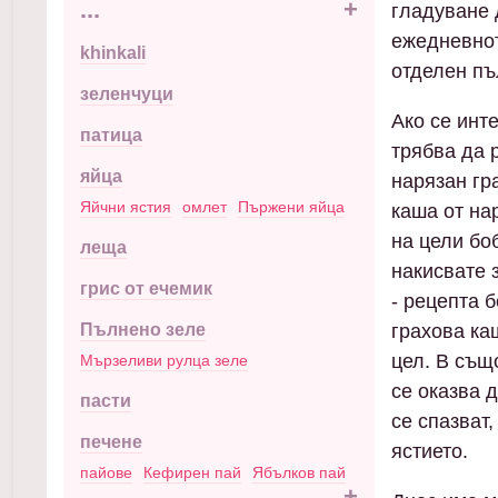
...
+
гладуване 
ежедневнот
khinkali
отделен пъ
зеленчуци
Ако се инт
патица
трябва да 
яйца
нарязан гр
Яйчни ястия
омлет
Пържени яйца
каша от на
на цели бо
леща
накисвате 
грис от ечемик
- рецепта 
Пълнено зеле
грахова ка
цел. В същ
Мързеливи рулца зеле
се оказва 
пасти
се спазват
печене
ястието.
пайове
Кефирен пай
Ябълков пай
...
+