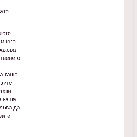
ато
ясто
 много
рахова
отвенето
е
ва каша
твите
 тази
а каша
рябва да
вите