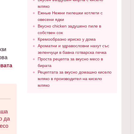
мляко
Ежные Нежни пилешки котлети с
овесени ядки
Вкусно chicken задушено пиле в
собствен сок
Кремообразно ириско у дома
Ароматни и здравословни нахут със
ози
зеленчуци в бавна готварска печка
ова
Проста рецепта за вкусно месо в
овата
бирата
Рецептата за вкусно домашно кисело
мляко в производител на кисело
мляко
аша
о да
месо