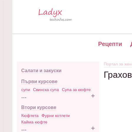
Рецепти
Портал за жен
Салати и закуски
Грахо
Първи курсове
супи
Свинска супа
Супа за кюфте
...
+
Втори курсове
Кюфтета
Фурни котлети
Кайма кюфте
...
+