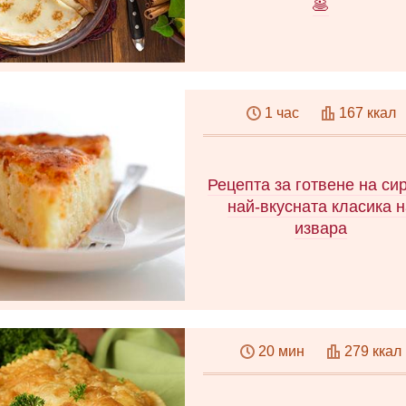
🥞
В статията ще научите ка
направите тесто за палачи
1 час
167 ккал
Предлагаме прости и бър
рецепти за тесто с мляк
кефир и вода!
Рецепта за готвене на си
най-вкусната класика 
извара
Извара касерола като в
детската градина - класич
20 мин
279 ккал
рецепти. Как да приготв
перфектната гювеч - съве
основни принципи. Маник