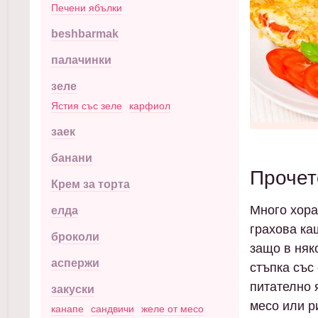
Печени ябълки
beshbarmak
палачинки
зеле
Ястия със зеле
карфиол
заек
банани
Прочет
Крем за торта
Много хора 
елда
грахова ка
броколи
защо в няк
аспержи
стъпка със
питателно 
закуски
месо или р
канапе
сандвичи
желе от месо