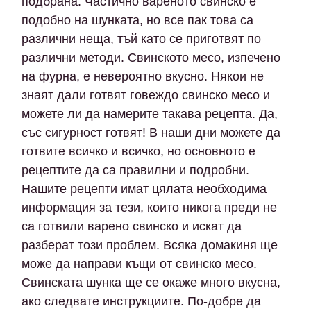
подбрана. Частично вареното свинско е
подобно на шунката, но все пак това са
различни неща, тъй като се приготвят по
различни методи. Свинското месо, изпечено
на фурна, е невероятно вкусно. Някои не
знаят дали готвят говеждо свинско месо и
можете ли да намерите такава рецепта. Да,
със сигурност готвят! В наши дни можете да
готвите всичко и всичко, но основното е
рецептите да са правилни и подробни.
Нашите рецепти имат цялата необходима
информация за тези, които никога преди не
са готвили варено свинско и искат да
разберат този проблем. Всяка домакиня ще
може да направи къщи от свинско месо.
Свинската шунка ще се окаже много вкусна,
ако следвате инструкциите. По-добре да