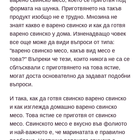
варено свинско месо, което се приготвя под
формата на шунка. Приготвянето на такъв
продукт изобщо не е трудно. Мнозина не
знаят какво е варено свинско и как да готвя
варено свинско у дома. Изненадващо човек
все още може да види въпроси от типа:
"варено свинско месо, какъв вид месо е
това?" Въпреки че тези, които никога не са се
сблъсквали с приготвянето на това ястие,
могат доста основателно да задават подобни
въпроси.
И така, как да готвя свинско варено свинско
и как изглежда домашно варено свинско
месо. Това ястие се приготвя от свинско
месо. Свинското месо е вкусно във фолиото
и най-важното е, че маринатата е правилно