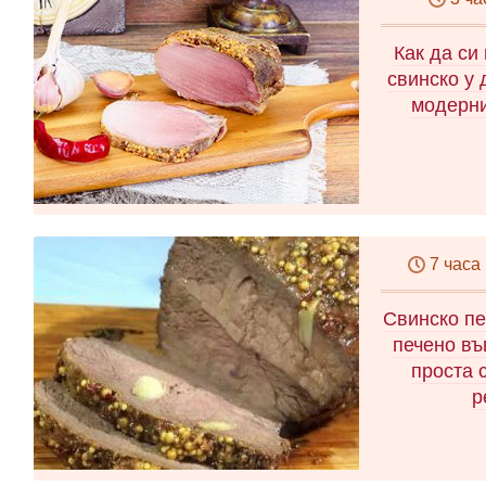
Как да си
свинско у 
модерни
7 часа
Свинско пе
печено въ
проста 
р