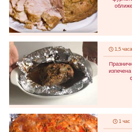
оближе
1,5 час
Празничн
изпечена
1 час