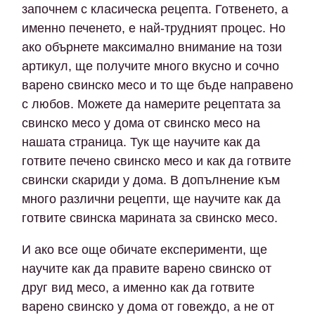
започнем с класическа рецепта. Готвенето, а
именно печенето, е най-трудният процес. Но
ако обърнете максимално внимание на този
артикул, ще получите много вкусно и сочно
варено свинско месо и то ще бъде направено
с любов. Можете да намерите рецептата за
свинско месо у дома от свинско месо на
нашата страница. Тук ще научите как да
готвите печено свинско месо и как да готвите
свински скариди у дома. В допълнение към
много различни рецепти, ще научите как да
готвите свинска марината за свинско месо.
И ако все още обичате експерименти, ще
научите как да правите варено свинско от
друг вид месо, а именно как да готвите
варено свинско у дома от говеждо, а не от