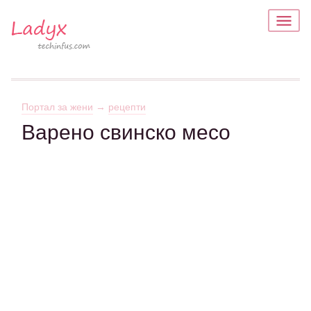
Портал за жени
→
рецепти
Варено свинско месо