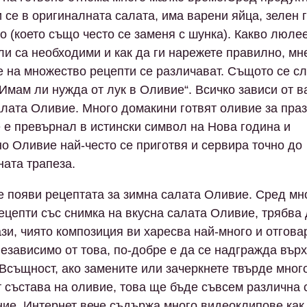
се в оригиналната салата, има варени яйца, зелен г
о (което също често се заменя с шунка). Какво люле
ли са необходими и как да ги нарежете правилно, мн
е на множество рецепти се различават. Същото се сл
„Имам ли нужда от лук в Оливие“. Всичко зависи от 
алата Оливие. Много домакини готвят оливие за праз
е е превърнал в истински символ на Нова година и
о Оливие най-често се приготвя и сервира точно до
ата трапеза.
е появи рецептата за зимна салата Оливие. Сред мн
ецепти със снимка на вкусна салата Оливие, трябва 
ази, чиято композиция ви харесва най-много и отгова
езависимо от това, по-добре е да се надгражда върх
 Всъщност, ако замените или зачеркнете твърде мног
т състава на оливие, това ще бъде съвсем различна 
ие, Интернет вече съдържа много видеоклипове как