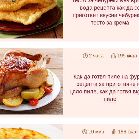
Тесто за чебуреки във в
рецепта без извара, бърз
вода рецепта как да с
рецепта за гювеч от 3
приготвят вкусни чебурек
компонента. Нискокалори
тесто за крема
рецепта във фурната.
Научете как да направи
тесто за тестени изделия
2 часа
195 ккал
мляко, кефир, водка или вр
вода, така че вашите тес
изделия да се окажат
Как да готвя пиле на фу
изключително вкусни!
рецепта за приготвяне 
цяло пиле, как да готвя в
пиле
Научете как да печете пиле
фурната и да получите
10 мин
186 ккал
великолепна златиста кори