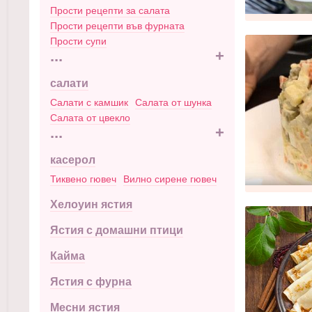
Прости рецепти за салата
Прости рецепти във фурната
Прости супи
...
+
салати
Салати с камшик
Салата от шунка
Салата от цвекло
...
+
касерол
Тиквено гювеч
Вилно сирене гювеч
Хелоуин ястия
Ястия с домашни птици
Кайма
Ястия с фурна
Месни ястия