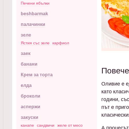
Печени ябълки
beshbarmak
палачинки
зеле
Ястия със зеле
карфиол
заек
банани
Повече
Крем за торта
Оливие е е
елда
като класи
броколи
години, със
път е приг
аспержи
класически
закуски
канапе
сандвичи
желе от месо
А процесът