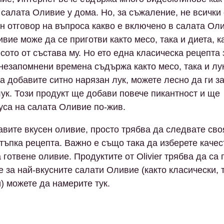
 салата Оливие у дома. Но, за съжаление, не всички 
н отговор на въпроса какво е включено в салата Ол
вие може да се приготви както месо, така и диета, к
сото от състава му. Но ето една класическа рецепта 
незапомнени времена съдържа както месо, така и лук
да добавите ситно нарязан лук, можете лесно да ги з
лук. Този продукт ще добави повече пикантност и ще
уса на салата Оливие по-жив.
авите вкусен оливие, просто трябва да следвате сво
стъпка рецепта. Важно е също така да изберете каче
 готвене оливие. Продуктите от Olivier трябва да са 
е за най-вкусните салати Оливие (както класически, 
) можете да намерите тук.