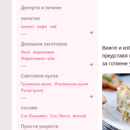
Десерти и печене
напитки
компот
кафе
чай
...
+
Домашни заготовки
Вижте и из
Лечо
маринован
представя 
Мариновани гъби
за готвене
...
+
Световни кухни
Грузинска кухня
Италианска кухня
Руска кухня
...
+
сосове
Сос Бешамел
Сос Песто
tkemali
Прости рецепти