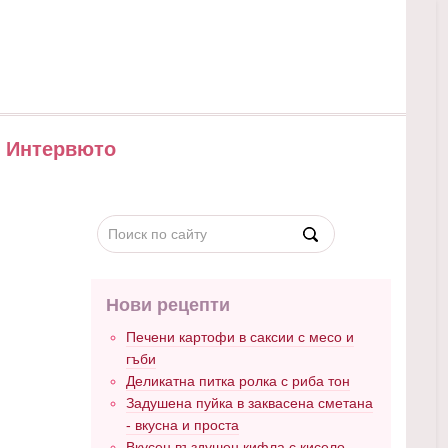
Интервюто
Нови рецепти
Печени картофи в саксии с месо и
гъби
Деликатна питка ролка с риба тон
Задушена пуйка в заквасена сметана
- вкусна и проста
Вкусен въздушен кифла с кисело