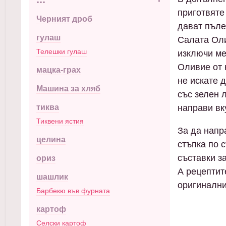
приготвяте
Черният дроб
дават пъле
гулаш
Салата Оли
Телешки гулаш
изключи ме
Оливие от 
мацка-грах
не искате 
Машина за хляб
със зелен 
направи вк
тиква
Тиквени ястия
За да напр
целина
стъпка по 
съставки за
ориз
А рецептит
шашлик
оригинални
Барбекю във фурната
картоф
Селски картоф