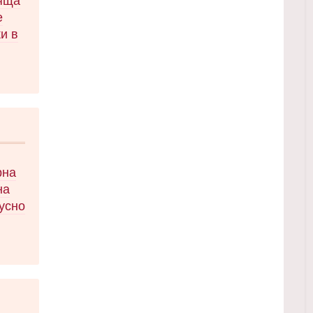
ряща
а
е
и в
чна
те
 в
яла
тени
рна
на
кусно
 във
чка!