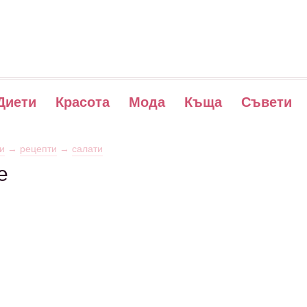
Диети
Красота
Мода
Къща
Съвети
и
→
рецепти
→
салати
е