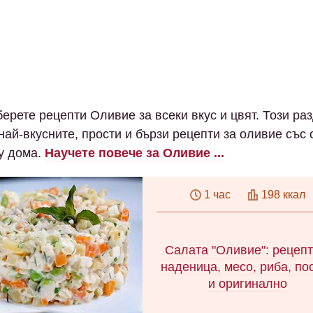
берете рецепти Оливие за всеки вкус и цвят. Този ра
най-вкусните, прости и бързи рецепти за оливие със
 у дома.
Научете повече за Оливие ...
1 час
198 ккал
Салата "Оливие": рецепт
наденица, месо, риба, по
и оригинално