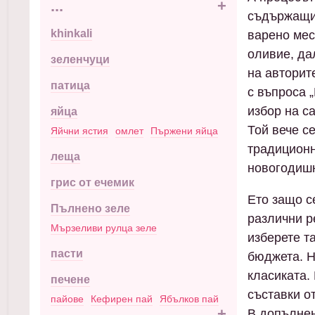
...
+
съдържащи 
khinkali
варено мес
оливие, да
зеленчуци
на авторит
патица
с въпроса 
избор на с
яйца
Той вече с
Яйчни ястия
омлет
Пържени яйца
традиционн
леща
новогодишн
грис от ечемик
Ето защо с
Пълнено зеле
различни р
Мързеливи рулца зеле
изберете т
пасти
бюджета. Н
класиката.
печене
съставки о
пайове
Кефирен пай
Ябълков пай
...
+
В допълнен