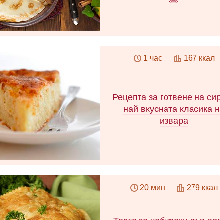
🥞
В статията ще научите ка
направите тесто за палачи
1 час
167 ккал
Предлагаме прости и бър
рецепти за тесто с мляк
кефир и вода!
Рецепта за готвене на си
най-вкусната класика 
извара
Извара касерола като в
детската градина - класич
20 мин
279 ккал
рецепти. Как да приготв
перфектната гювеч - съве
основни принципи. Маник