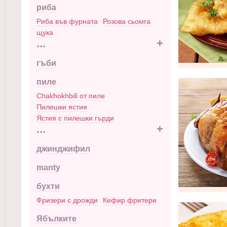
риба
Риба във фурната
Розова сьомга
щука
...
+
гъби
пиле
Chakhokhbili от пиле
Пилешки ястия
Ястия с пилешки гърди
...
+
джинджифил
manty
бухти
Фризери с дрожди
Кефир фритери
Ябълките