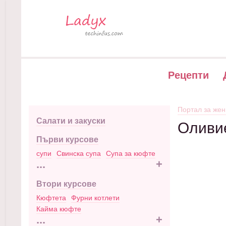
Рецепти
Портал за жен
Салати и закуски
Оливи
Първи курсове
супи
Свинска супа
Супа за кюфте
...
+
Втори курсове
Кюфтета
Фурни котлети
Кайма кюфте
...
+