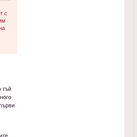
рани
т с
 и
им
на
ко в
лет.
ти за
ите
рии,
о тъй
а
много
 първи
ите,