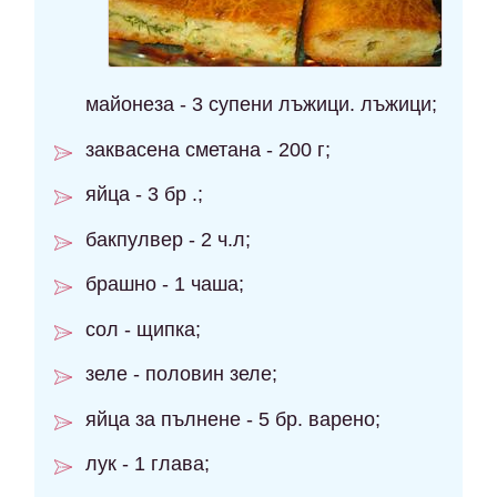
майонеза - 3 супени лъжици. лъжици;
заквасена сметана - 200 г;
яйца - 3 бр .;
бакпулвер - 2 ч.л;
брашно - 1 чаша;
сол - щипка;
зеле - половин зеле;
яйца за пълнене - 5 бр. варено;
лук - 1 глава;