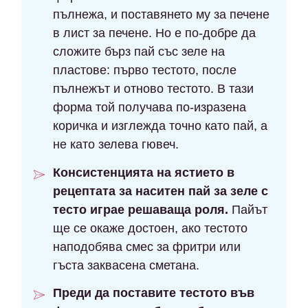
пълнежа, и поставянето му за печене
в лист за печене. Но е по-добре да
сложите бърз пай със зеле на
пластове: първо тестото, после
пълнежът и отново тестото. В тази
форма той получава по-изразена
коричка и изглежда точно като пай, а
не като зелева гювеч.
Консистенцията на ястието в
рецептата за наситен пай за зеле с
тесто играе решаваща роля.
Пайът
ще се окаже достоен, ако тестото
наподобява смес за фритри или
гъста заквасена сметана.
Преди да поставите тестото във