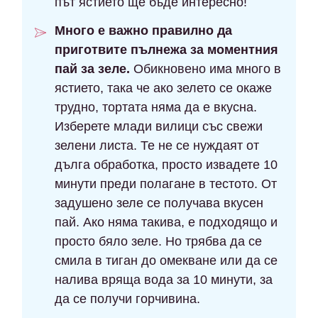
път ястието ще бъде интересно!
Много е важно правилно да
приготвите пълнежа за моментния
пай за зеле.
Обикновено има много в
ястието, така че ако зелето се окаже
трудно, тортата няма да е вкусна.
Изберете млади вилици със свежи
зелени листа. Те не се нуждаят от
дълга обработка, просто извадете 10
минути преди полагане в тестото. От
задушено зеле се получава вкусен
пай. Ако няма такива, е подходящо и
просто бяло зеле. Но трябва да се
смила в тиган до омекване или да се
налива вряща вода за 10 минути, за
да се получи горчивина.