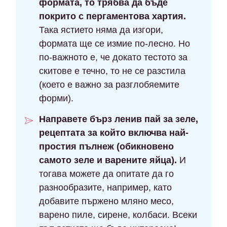
формата, то трябва да бъде
покрито с пергаментова хартия.
Така ястието няма да изгори,
формата ще се измие по-лесно. Но
по-важното е, че докато тестото за
скитове е течно, то не се разстила
(което е важно за разглобяемите
форми).
Направете бърз ленив пай за зеле,
рецептата за който включва най-
простия пълнеж (обикновено
самото зеле и варените яйца).
И
тогава можете да опитате да го
разнообразите, например, като
добавите пържено мляно месо,
варено пиле, сирене, колбаси. Всеки