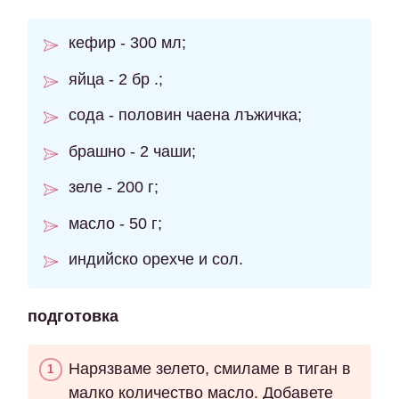
кефир - 300 мл;
яйца - 2 бр .;
сода - половин чаена лъжичка;
брашно - 2 чаши;
зеле - 200 г;
масло - 50 г;
индийско орехче и сол.
подготовка
Нарязваме зелето, смиламе в тиган в
малко количество масло. Добавете