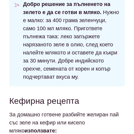
Добро решение за пълненето на
зелето е да се готви в мляко.
Нужно
е малко: за 400 грама зеленчуци,
само 100 мл мляко. Пригответе
пълнежа така: леко запържете
нарязаното зеле в олио, след което
налейте млякото и оставете да къкри
за 30 минути. Добре индийското
орехче, семената от корен и копър
подчертават вкуса му.
Кефирна рецепта
За домашно готвене разбийте желиран пай
със зеле на кефир или кисело
мляко
използвате: