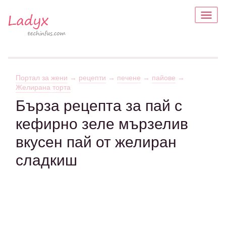
Портал за жени
→
рецепти
→
печене
→
пайове
→
Желирана торта
Бърза рецепта за пай с
кефирно зеле мързелив
вкусен пай от желиран
сладкиш