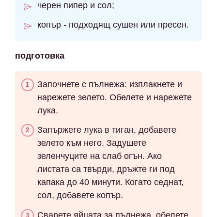
черен пипер и сол;
копър - подходящ сушен или пресен.
подготовка
Започнете с пълнежа: изплакнете и
нарежете зелето. Обелете и нарежете
лука.
Запържете лука в тиган, добавете
зелето към него. Задушете
зеленчуците на слаб огън. Ако
листата са твърди, дръжте ги под
капака до 40 минути. Когато седнат,
сол, добавете копър.
Сварете яйцата за пълнежа, обелете