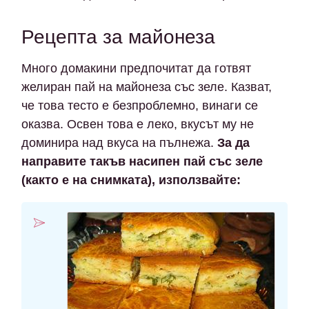
Рецепта за майонеза
Много домакини предпочитат да готвят
желиран пай на майонеза със зеле. Казват,
че това тесто е безпроблемно, винаги се
оказва. Освен това е леко, вкусът му не
доминира над вкуса на пълнежа.
За да
направите такъв насипен пай със зеле
(както е на снимката), използвайте: