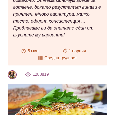
домакини. Отнема минимум време за
готвене, докато резултатът винаги е
приятен. Много гарнитура, малко
тесто, ефирна консистенция ...
Предлагаме ви да опитате един от
вкусните му варианти!
5 мин
1 порция
Средна трудност
1288819