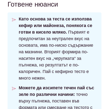
Готвене нюанси
Като основа за теста се използва
кефир или майонеза, понякога се
готви в кисело мляко.
Първият е
предпочитан за неутрален вкус на
основата, има по-ниско съдържание
на мазнини. Вторият формира по-
наситен вкус на „черупката“ за
пълнежа, но резултатът е по-
калоричен. Пай с кефирно тесто е
много нежен.
Можете да изсипете течен пай със
зеле по различни начини:
точно
върху пълнежа, поставен във
формата или смесване на тестото с