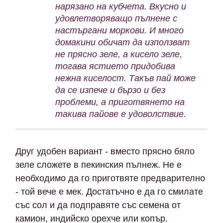
нарязано на кубчета. Вкусно и
удовлетворяващо пълнене с
настъргани моркови. И много
домакини обичат да използват
не прясно зеле, а кисело зеле,
тогава ястието придобива
нежна киселост. Такъв пай може
да се изпече и бързо и без
проблеми, а приготвянето на
такива пайове е удоволствие.
Друг удобен вариант - вместо прясно бяло
зеле сложете в пекинския пълнеж. Не е
необходимо да го приготвяте предварително
- той вече е мек. Достатъчно е да го смилате
със сол и да подправяте със семена от
камион, индийско орехче или копър.