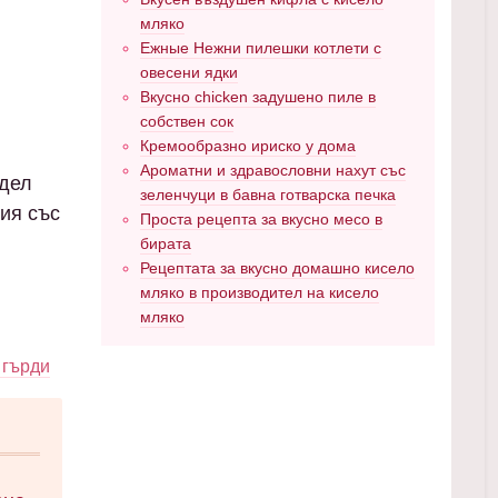
мляко
Ежные Нежни пилешки котлети с
овесени ядки
Вкусно chicken задушено пиле в
собствен сок
Кремообразно ириско у дома
Ароматни и здравословни нахут със
здел
зеленчуци в бавна готварска печка
тия със
Проста рецепта за вкусно месо в
бирата
Рецептата за вкусно домашно кисело
мляко в производител на кисело
мляко
 гърди