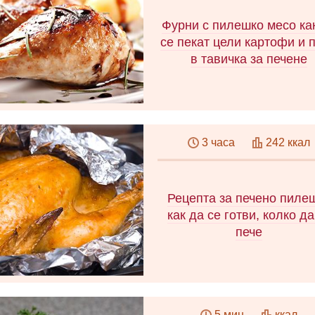
Фурни с пилешко месо ка
се пекат цели картофи и 
в тавичка за печене
Как да печем пиле във фурна
картофи и да получите вку
3 часа
242 ккал
ароматно и оригинално яс
Предлагаме 3 рецепти за пи
картофи, пълнени с домат
съвети за готвене.
Рецепта за печено пиле
как да се готви, колко да
пече
Как да печем пиле във фол
във фурната: прости рецеп
5 мин
ккал