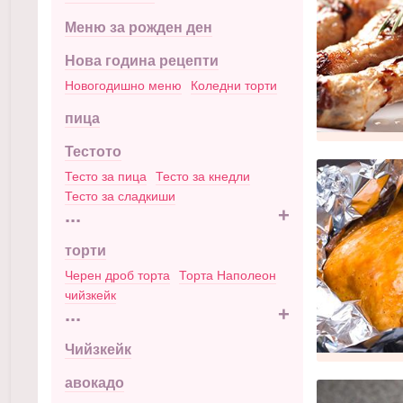
Меню за рожден ден
Нова година рецепти
Новогодишно меню
Коледни торти
пица
Тестото
Тесто за пица
Тесто за кнедли
Тесто за сладкиши
...
+
торти
Черен дроб торта
Торта Наполеон
чийзкейк
...
+
Чийзкейк
авокадо