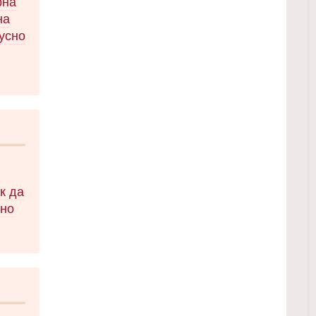
рна
на
кусно
 във
чка!
рани
 и
к да
сно
и на
рзо!
,