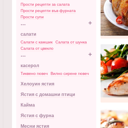
Прости рецепти за салата
Прости рецепти във фурната
Прости супи
...
+
салати
Салати с камшик
Салата от шунка
Салата от цвекло
...
+
касерол
Тиквено гювеч
Вилно сирене гювеч
Хелоуин ястия
Ястия с домашни птици
Кайма
Ястия с фурна
Месни ястия