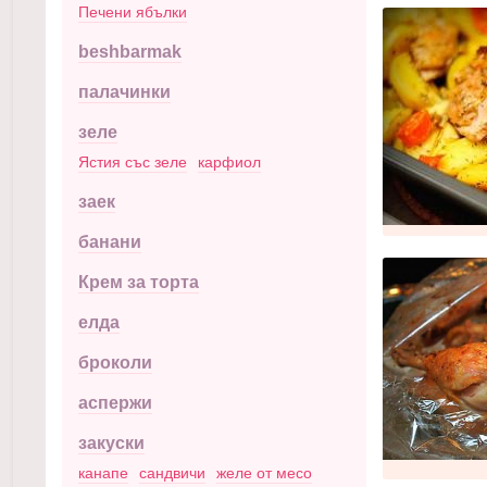
Печени ябълки
beshbarmak
палачинки
зеле
Ястия със зеле
карфиол
заек
банани
Крем за торта
елда
броколи
аспержи
закуски
канапе
сандвичи
желе от месо