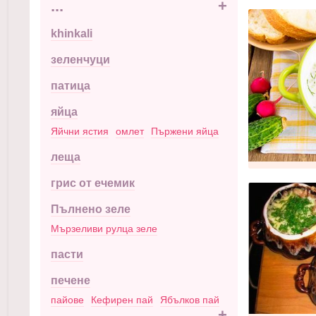
...
+
khinkali
зеленчуци
патица
яйца
Яйчни ястия
омлет
Пържени яйца
леща
грис от ечемик
Пълнено зеле
Мързеливи рулца зеле
пасти
печене
пайове
Кефирен пай
Ябълков пай
...
+