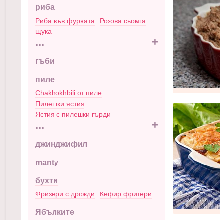
риба
Риба във фурната
Розова сьомга
щука
...
+
гъби
пиле
Chakhokhbili от пиле
Пилешки ястия
Ястия с пилешки гърди
...
+
джинджифил
manty
бухти
Фризери с дрожди
Кефир фритери
Ябълките