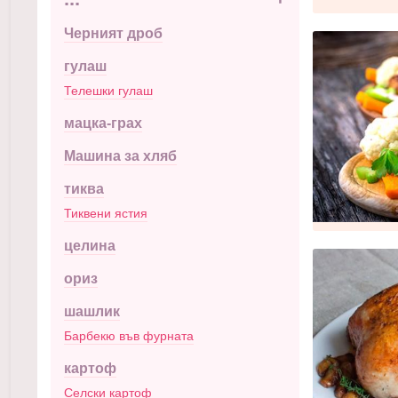
Черният дроб
гулаш
Телешки гулаш
мацка-грах
Машина за хляб
тиква
Тиквени ястия
целина
ориз
шашлик
Барбекю във фурната
картоф
Селски картоф