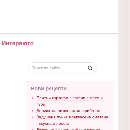
Интервюто
Нови рецепти
Печени картофи в саксии с месо и
гъби
Деликатна питка ролка с риба тон
Задушена пуйка в заквасена сметана
- вкусна и проста
Вкусен въздушен кифла с кисело