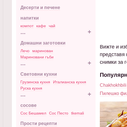
Десерти и печене
напитки
компот
кафе
чай
...
+
Домашни заготовки
Вижте и изб
Лечо
маринован
представя 
Мариновани гъби
снимки за 
...
+
Световни кухни
Популярн
Грузинска кухня
Италианска кухня
Chakhokhbili
Руска кухня
...
+
Пилешко фи
сосове
Сос Бешамел
Сос Песто
tkemali
Прости рецепти