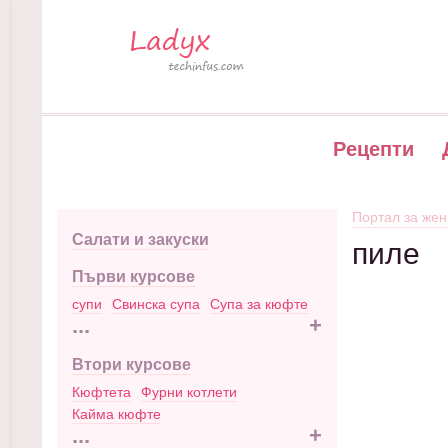
Рецепти
Портал за жен
Салати и закуски
пиле
Първи курсове
супи
Свинска супа
Супа за кюфте
...
+
Втори курсове
Кюфтета
Фурни котлети
Кайма кюфте
...
+