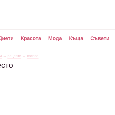
Диети
Красота
Мода
Къща
Съвети
и
→
рецепти
→
сосове
есто