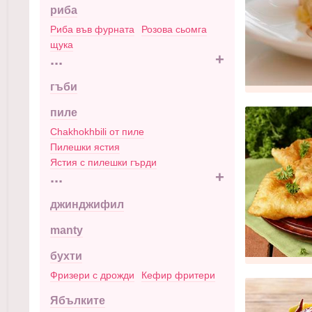
риба
Риба във фурната
Розова сьомга
щука
...
+
гъби
пиле
Chakhokhbili от пиле
Пилешки ястия
Ястия с пилешки гърди
...
+
джинджифил
manty
бухти
Фризери с дрожди
Кефир фритери
Ябълките