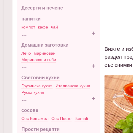
Десерти и печене
напитки
компот
кафе
чай
...
+
Домашни заготовки
Вижте и изб
Лечо
маринован
раздел пре
Мариновани гъби
със снимки
...
+
Световни кухни
Грузинска кухня
Италианска кухня
Руска кухня
...
+
сосове
Сос Бешамел
Сос Песто
tkemali
Прости рецепти