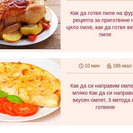
вода, така че вашите тес
изделия да се окажат
Как да готвя пиле на фу
изключително вкусни!
рецепта за приготвяне 
цяло пиле, как да готвя в
пиле
Научете как да печете пиле
фурната и да получите
10 мин
186 ккал
великолепна златиста кори
Предлагаме 3 прости и
оригинални рецепти за пани
Как да си направим омле
ястия с турски зеленчуци
мляко Как да си направ
лимоново-чеснов сос.
вкусен омлет, 3 метода 
готвене
Как да готвим омлет с мля