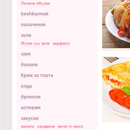
Печени ябълки
beshbarmak
палачинки
зеле
Ястия със зеле
карфиол
заек
банани
Крем за торта
елда
броколи
аспержи
закуски
канапе
сандвичи
желе от месо