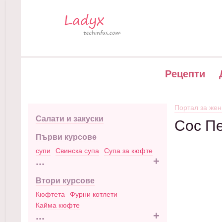
Рецепти
Портал за жен
Салати и закуски
Сос П
Първи курсове
супи
Свинска супа
Супа за кюфте
...
+
Втори курсове
Кюфтета
Фурни котлети
Кайма кюфте
...
+