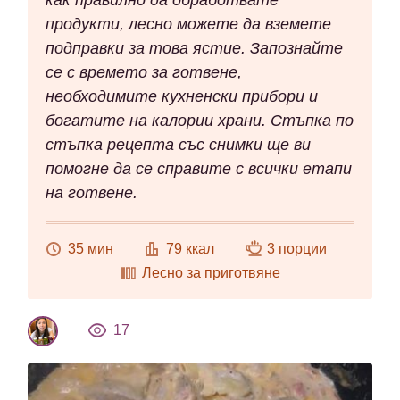
как правилно да обработвате
продукти, лесно можете да вземете
подправки за това ястие. Запознайте
се с времето за готвене,
необходимите кухненски прибори и
богатите на калории храни. Стъпка по
стъпка рецепта със снимки ще ви
помогне да се справите с всички етапи
на готвене.
35 мин
79 ккал
3 порции
Лесно за приготвяне
17