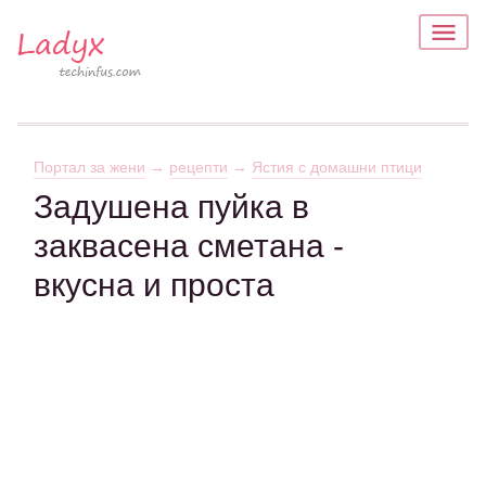
Портал за жени
→
рецепти
→
Ястия с домашни птици
Задушена пуйка в
заквасена сметана -
вкусна и проста