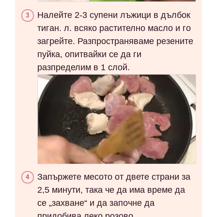
Налейте 2-3 супени лъжици в дълбок
тиган. л. всяко растително масло и го
загрейте. Разпространяваме резените
пуйка, опитвайки се да ги
разпределим в 1 слой.
Запържете месото от двете страни за
2,5 минути, така че да има време да
се „захване“ и да започне да
придобива леко розово.