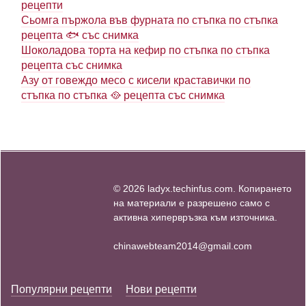
рецепти
Сьомга пържола във фурната по стъпка по стъпка
рецепта 🐟 със снимка
Шоколадова торта на кефир по стъпка по стъпка
рецепта със снимка
Азу от говеждо месо с кисели краставички по
стъпка по стъпка 🥘 рецепта със снимка
© 2026 ladyx.techinfus.com. Копирането
на материали е разрешено само с
активна хипервръзка към източника.
chinawebteam2014@gmail.com
Популярни рецепти
Нови рецепти