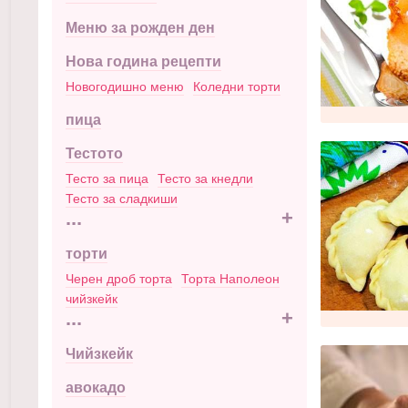
Меню за рожден ден
Нова година рецепти
Новогодишно меню
Коледни торти
пица
Тестото
Тесто за пица
Тесто за кнедли
Тесто за сладкиши
...
+
торти
Черен дроб торта
Торта Наполеон
чийзкейк
...
+
Чийзкейк
авокадо