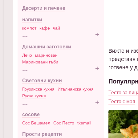
Десерти и печене
напитки
компот
кафе
чай
...
+
Домашни заготовки
Вижте и изб
Лечо
маринован
представя 
Мариновани гъби
готвене у 
...
+
Световни кухни
Популярн
Грузинска кухня
Италианска кухня
Тесто за пиц
Руска кухня
...
+
Тесто с мая
сосове
Сос Бешамел
Сос Песто
tkemali
Прости рецепти