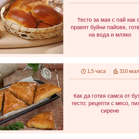
от професионални готвачи
вашето перфектно печен
Тесто за мая с пай как 
правят буйни пайове, гот
на вода и мляко
Търсите добра рецепта 
тесто за сладкиши? Ще ви 
1,5 часа
310 ккал
как да си направите сладки
пайове, да изберете правил
съставки и да приготви
великолепни сладкиши.
Как да готвя самса от бу
тесто: рецепти с месо, пи
сирене
Най-популярните ястия 