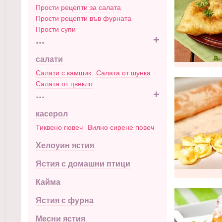
Прости рецепти за салата
Прости рецепти във фурната
Прости супи
...
+
салати
Салати с камшик
Салата от шунка
Салата от цвекло
...
+
касерол
Тиквено гювеч
Вилно сирене гювеч
Хелоуин ястия
Ястия с домашни птици
Кайма
Ястия с фурна
Месни ястия