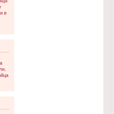
ряща
е
и в
те
 в
яла
тени
да
ли,
яйца
:
ей.
йца.
ца и