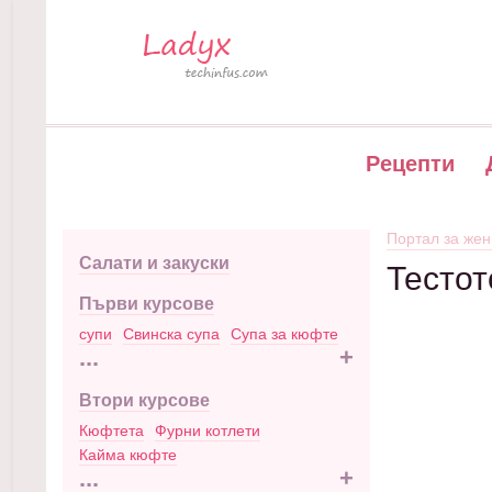
Рецепти
Портал за жен
Салати и закуски
Тестот
Първи курсове
супи
Свинска супа
Супа за кюфте
...
+
Втори курсове
Кюфтета
Фурни котлети
Кайма кюфте
...
+