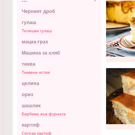
Черният дроб
гулаш
Телешки гулаш
мацка-грах
Машина за хляб
тиква
Тиквени ястия
целина
ориз
шашлик
Барбекю във фурната
картоф
Селски картоф