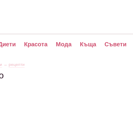
Диети
Красота
Мода
Къща
Съвети
и
→
рецепти
о