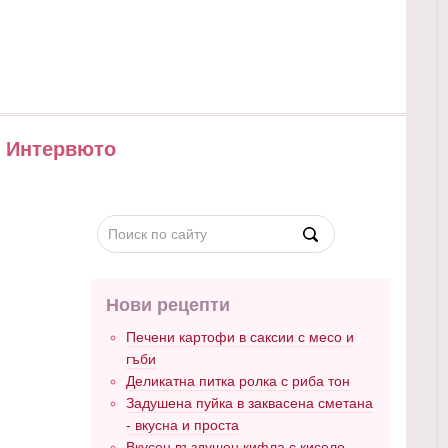
Интервюто
Нови рецепти
Печени картофи в саксии с месо и
гъби
Деликатна питка ролка с риба тон
Задушена пуйка в заквасена сметана
- вкусна и проста
Вкусен въздушен кифла с кисело