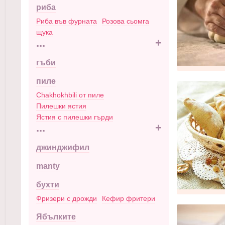
риба
Риба във фурната
Розова сьомга
щука
...
+
гъби
пиле
Chakhokhbili от пиле
Пилешки ястия
Ястия с пилешки гърди
...
+
джинджифил
manty
бухти
Фризери с дрожди
Кефир фритери
Ябълките