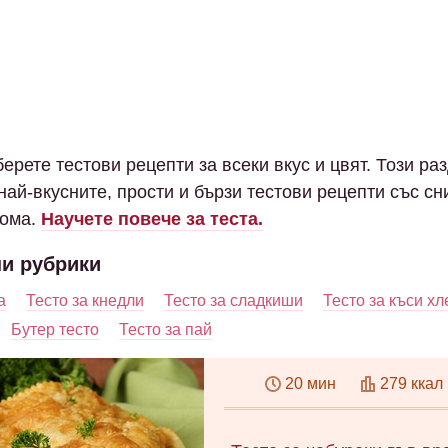
ерете тестови рецепти за всеки вкус и цвят. Този ра
най-вкусните, прости и бързи тестови рецепти със сн
дома.
Научете повече за теста.
и рубрики
а
Тесто за кнедли
Тесто за сладкиши
Тесто за къси хл
Бутер тесто
Тесто за пай
20 мин
279 ккал