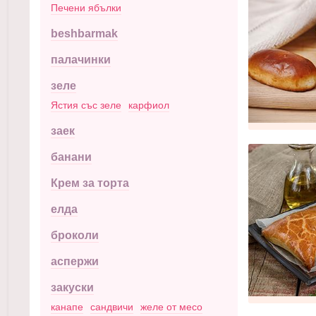
Печени ябълки
beshbarmak
палачинки
зеле
Ястия със зеле
карфиол
заек
банани
Крем за торта
елда
броколи
аспержи
закуски
канапе
сандвичи
желе от месо