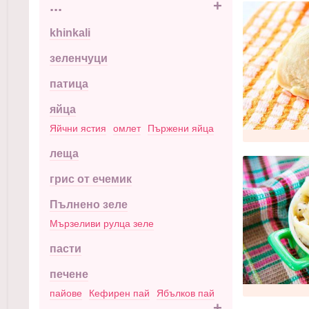
...
+
khinkali
зеленчуци
патица
яйца
Яйчни ястия
омлет
Пържени яйца
леща
грис от ечемик
Пълнено зеле
Мързеливи рулца зеле
пасти
печене
пайове
Кефирен пай
Ябълков пай
...
+