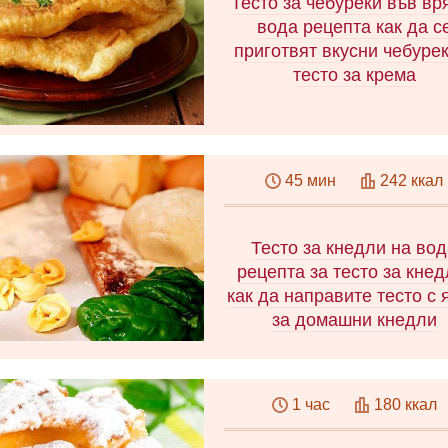
Тесто за чебуреки във в
вода рецепта как да с
приготвят вкусни чебурек
тесто за крема
Научете как да направи
тесто за тестени изделия
45 мин
242 ккал
мляко, кефир, водка или вр
вода, така че вашите тес
изделия да се окажат
Тесто за кнедли на во
изключително вкусни!
рецепта за тесто за кнед
как да направите тесто с 
за домашни кнедли
Тесто за кнедли на вода
рецепти със зеленчуци и г
1 час
180 ккал
Класическата рецепта без я
Вкусно тесто за кнедли с яй