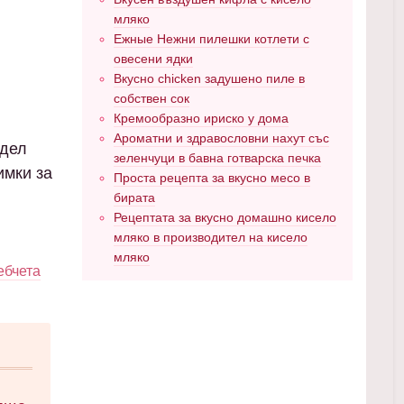
мляко
Ежные Нежни пилешки котлети с
овесени ядки
Вкусно chicken задушено пиле в
собствен сок
Кремообразно ириско у дома
Ароматни и здравословни нахут със
здел
зеленчуци в бавна готварска печка
имки за
Проста рецепта за вкусно месо в
бирата
Рецептата за вкусно домашно кисело
мляко в производител на кисело
мляко
ебчета