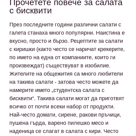
Прочетете повече за салата
с бисквити
През последните години различни салати с
галета станаха много популярни. Наистина е
вкусно, просто и бързо. Рецептите за салати
с киришки (както често се наричат ​​крекерите,
по името на една от компаниите, които ги
произвеждат) съществуват в изобилие.
Жителите на общежития са много любители
на такива салати - затова често можете да
намерите името „студентска салата с
бисквити“. Такива салати могат да приготвят
всичко от почти всеки набор от продукти.
Най-често домати, сирене, ракови пръчици,
пушена гърда, варено пилешко месо и
наденица се слагат в салата с кири. Често