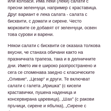
или колбаси. Има леки (леки) салати с
пресни зеленчуци, например с краставица.
Друг вариант е лека салата - салата с
бисквити, с домати и сирене. Често
морковите се добавят от зеленчуци, освен
това сурови и варени.
Някои салати с бисквити се оказаха толкова
вкусни, че станаха обичани както на
празничната трапеза, така и в делничните
дни. Името им е широко разпространено и
сега се споменава заедно с класическите
„Оливие“, „Цезар“ и други. Те включват
салати с галета „Иришка” (с кисели
краставички, пушена наденица и
консервирана царевица), „Шах” (с ракови
пръчици, сирене и ябълка), „Сирене с