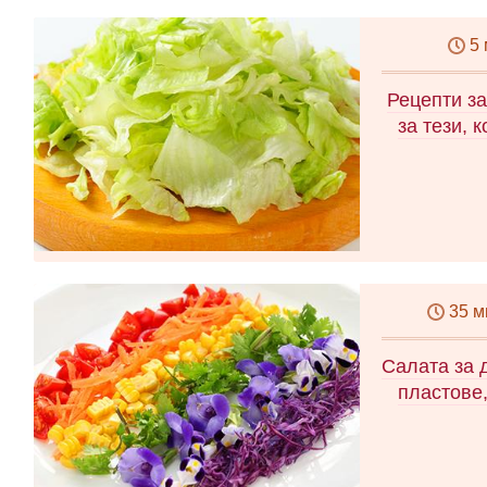
5
Рецепти за
за тези, к
35 м
Салата за 
пластове,