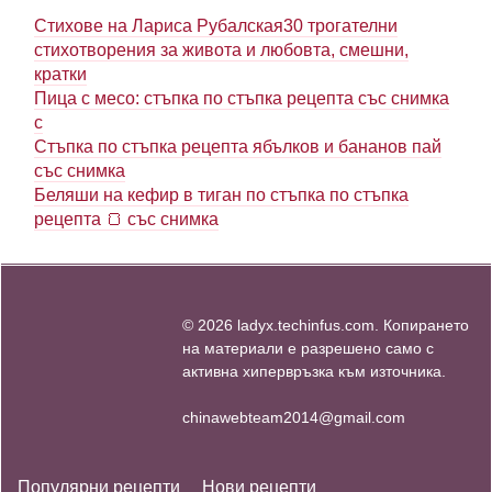
Стихове на Лариса Рубалская30 трогателни
стихотворения за живота и любовта, смешни,
кратки
Пица с месо: стъпка по стъпка рецепта със снимка
с
Стъпка по стъпка рецепта ябълков и бананов пай
със снимка
Беляши на кефир в тиган по стъпка по стъпка
рецепта 🍞 със снимка
© 2026 ladyx.techinfus.com. Копирането
на материали е разрешено само с
активна хипервръзка към източника.
chinawebteam2014@gmail.com
Популярни рецепти
Нови рецепти