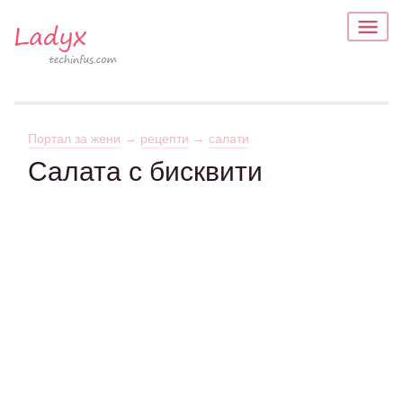
Портал за жени
→
рецепти
→
салати
Салата с бисквити