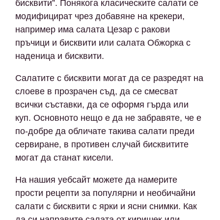
бисквити”. Понякога класическите салати се
модифицират чрез добавяне на крекери,
например има салата Цезар с ракови
пръчици и бисквити или салата Обжорка с
наденица и бисквити.
Салатите с бисквити могат да се разредят на
слоеве в прозрачен съд, да се смесват
всички съставки, да се оформя гърда или
куп. Основното нещо е да не забравяте, че е
по-добре да обличате такива салати преди
сервиране, в противен случай бисквитите
могат да станат кисели.
На нашия уебсайт можете да намерите
прости рецепти за популярни и необичайни
салати с бисквити с ярки и ясни снимки. Как
да си направите салата от киришек или