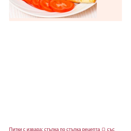
Питки с извара: стъпка по стъпка рецепта 🍞 със