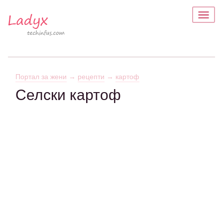
Портал за жени
→
рецепти
→
картоф
Селски картоф