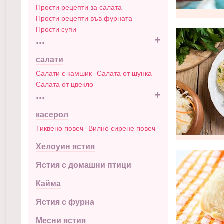
Прости рецепти за салата
Прости рецепти във фурната
Прости супи
...
+
салати
Салати с камшик
Салата от шунка
Салата от цвекло
...
+
касерол
Тиквено гювеч
Вилно сирене гювеч
Хелоуин ястия
Ястия с домашни птици
Кайма
Ястия с фурна
Месни ястия