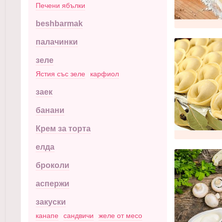
Печени ябълки
beshbarmak
палачинки
зеле
Ястия със зеле
карфиол
заек
банани
Крем за торта
елда
броколи
аспержи
закуски
канапе
сандвичи
желе от месо