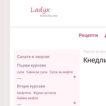
Рецепти
Портал за жен
Салати и закуски
Кнедли
Първи курсове
супи
Свинска супа
Супа за кюфте
...
+
Втори курсове
Кюфтета
Фурни котлети
Кайма кюфте
...
+