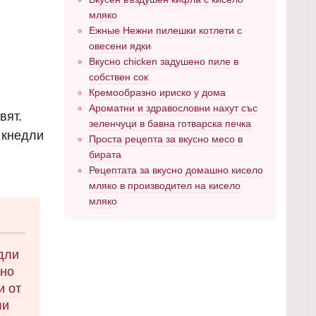
мляко
Ежные Нежни пилешки котлети с
овесени ядки
Вкусно chicken задушено пиле в
собствен сок
Кремообразно ириско у дома
Ароматни и здравословни нахут със
вят.
зеленчуци в бавна готварска печка
 кнедли
Проста рецепта за вкусно месо в
бирата
Рецептата за вкусно домашно кисело
мляко в производител на кисело
мляко
дли
шно
и от
ли