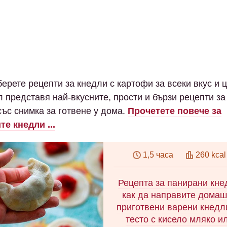
ерете рецепти за кнедли с картофи за всеки вкус и ц
л представя най-вкусните, прости и бързи рецепти за
със снимка за готвене у дома.
Прочетете повече за
е кнедли ...
1,5 часа
260 kcal
Рецепта за панирани кне
как да направите дома
приготвени варени кнедл
тесто с кисело мляко и