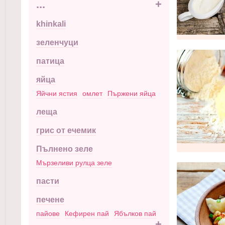
...
+
khinkali
зеленчуци
патица
яйца
Яйчни ястия
омлет
Пържени яйца
леща
грис от ечемик
Пълнено зеле
Мързеливи рулца зеле
пасти
печене
пайове
Кефирен пай
Ябълков пай
...
+