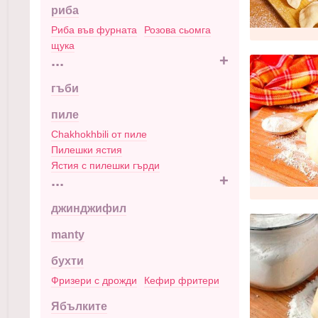
риба
Риба във фурната
Розова сьомга
щука
...
+
гъби
пиле
Chakhokhbili от пиле
Пилешки ястия
Ястия с пилешки гърди
...
+
джинджифил
manty
бухти
Фризери с дрожди
Кефир фритери
Ябълките