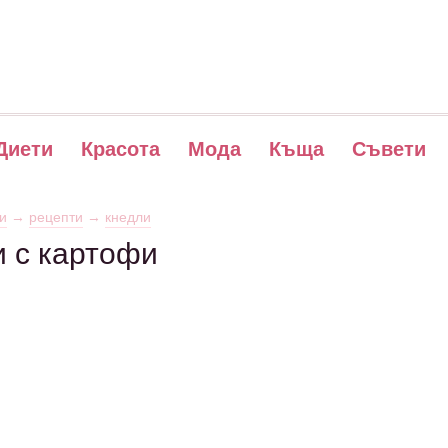
Диети
Красота
Мода
Къща
Съвети
и
→
рецепти
→
кнедли
 с картофи