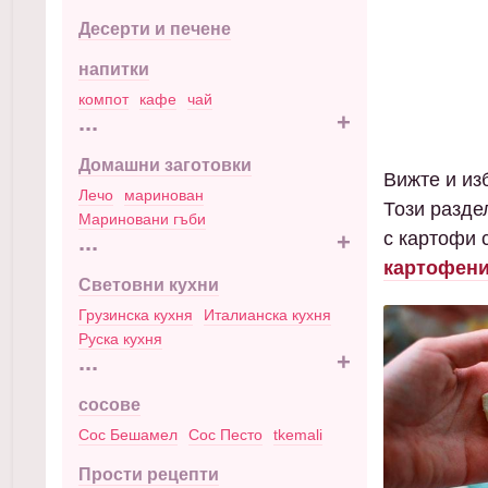
Десерти и печене
напитки
компот
кафе
чай
...
+
Домашни заготовки
Вижте и изб
Лечо
маринован
Този разде
Мариновани гъби
с картофи 
...
+
картофенит
Световни кухни
Грузинска кухня
Италианска кухня
Руска кухня
...
+
сосове
Сос Бешамел
Сос Песто
tkemali
Прости рецепти