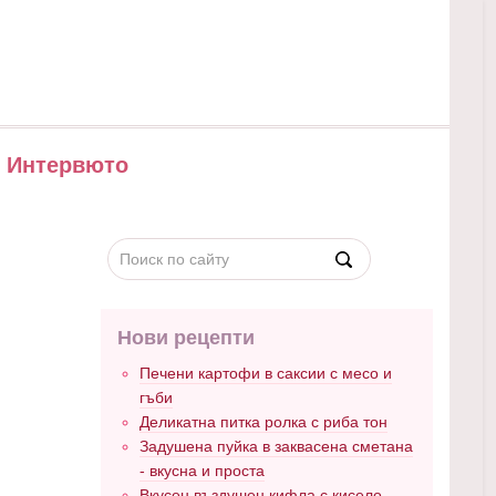
Интервюто
Нови рецепти
Печени картофи в саксии с месо и
гъби
Деликатна питка ролка с риба тон
Задушена пуйка в заквасена сметана
- вкусна и проста
Вкусен въздушен кифла с кисело