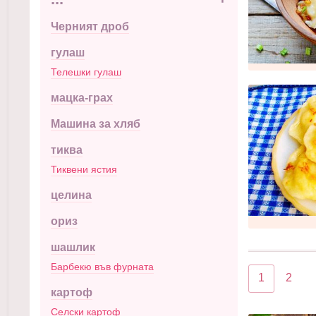
Черният дроб
гулаш
Телешки гулаш
мацка-грах
Машина за хляб
тиква
Тиквени ястия
целина
ориз
шашлик
Барбекю във фурната
1
2
картоф
Селски картоф