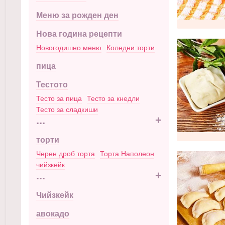
Меню за рожден ден
Нова година рецепти
Новогодишно меню
Коледни торти
пица
Тестото
Тесто за пица
Тесто за кнедли
Тесто за сладкиши
...
+
торти
Черен дроб торта
Торта Наполеон
чийзкейк
...
+
Чийзкейк
авокадо