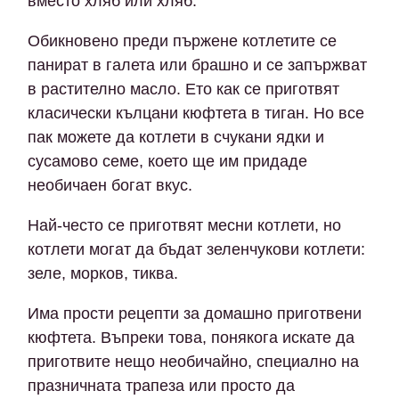
вместо хляб или хляб.
Обикновено преди пържене котлетите се
панират в галета или брашно и се запържват
в растително масло. Ето как се приготвят
класически кълцани кюфтета в тиган. Но все
пак можете да котлети в счукани ядки и
сусамово семе, което ще им придаде
необичаен богат вкус.
Най-често се приготвят месни котлети, но
котлети могат да бъдат зеленчукови котлети:
зеле, морков, тиква.
Има прости рецепти за домашно приготвени
кюфтета. Въпреки това, понякога искате да
приготвите нещо необичайно, специално на
празничната трапеза или просто да