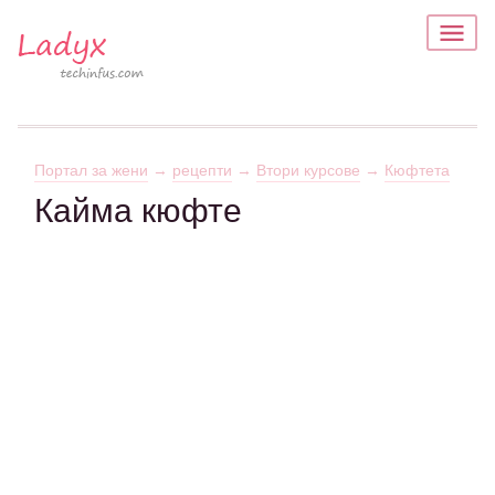
Портал за жени
→
рецепти
→
Втори курсове
→
Кюфтета
Кайма кюфте