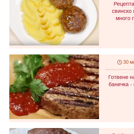
Рецепта
свинско 
много 
30 м
Готвене н
баничка -