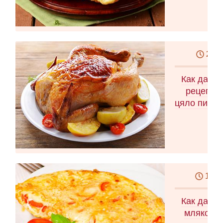
2 ча
Как да го
рецепта 
цяло пиле, 
10 м
Как да си
мляко Ка