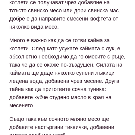
котлети се получават чрез добавяне на
тлъсто свинско месо или дори свинска мас.
Добре е да направите смесени кюфтета от
няколко вида месо.
Много е важно как да се готви кайма за
котлети. След като усукате каймата с лук, е
абсолютно необходимо да го омесите с ръце,
така че да се окаже по-въздушен. Силата на
каймата ще даде няколко супени лъжици
ледена вода, добавена чрез месене. Друга
тайна как да приготвите сочна туника:
добавете кубче студено масло в края на
месенето.
Също така към сочното мляно месо ще
добавите настъргани тиквички, добавени