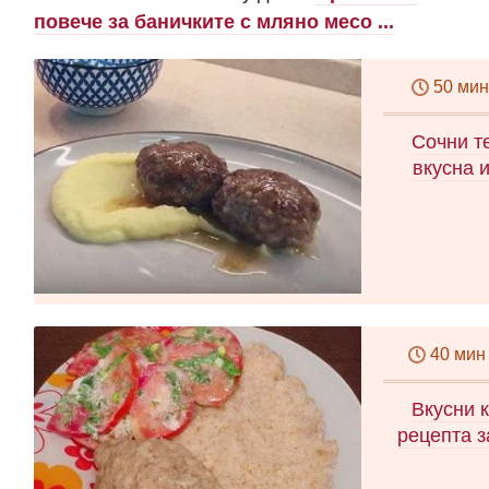
повече за баничките с мляно месо ...
50 мин
Сочни т
вкусна 
40 мин
Вкусни к
рецепта з