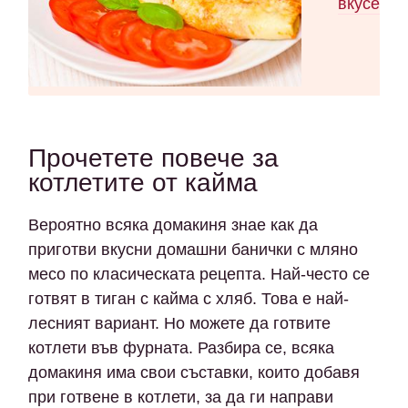
вкусен о
Прочетете повече за
котлетите от кайма
Вероятно всяка домакиня знае как да
приготви вкусни домашни банички с мляно
месо по класическата рецепта. Най-често се
готвят в тиган с кайма с хляб. Това е най-
лесният вариант. Но можете да готвите
котлети във фурната. Разбира се, всяка
домакиня има свои съставки, които добавя
при готвене в котлети, за да ги направи