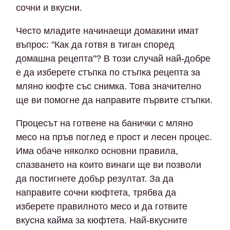
сочни и вкусни.
Често младите начинаещи домакини имат
въпрос: "Как да готвя в тиган според
домашна рецепта"? В този случай най-добре
е да изберете стъпка по стъпка рецепта за
мляно кюфте със снимка. Това значително
ще ви помогне да направите първите стъпки.
Процесът на готвене на банички с мляно
месо на пръв поглед е прост и лесен процес.
Има обаче няколко основни правила,
спазването на които винаги ще ви позволи
да постигнете добър резултат. За да
направите сочни кюфтета, трябва да
изберете правилното месо и да готвите
вкусна кайма за кюфтета. Най-вкусните