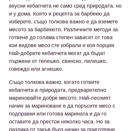
вкусни кебапчета не само сред природата, но
и у дома. Която и рецепта за барбекю да
изберете, също толкова важно е да вземете
месото за барбекюто. Различните методи за
готвене до голяма степен зависят от това
кои видове месо сте избрали и коя порция.
Най-добрите кебапчета могат да бъдат
пържени от телешко, свинско, пилешко,
говеждо или агнешко.
Също толкова важно, когато готвите
кебапчета в природата, предварително
мариновайте добре месото. Най-лесният
начин за мариноване е да поръсите месо с
подправки или готова марината и да го
оставите да престои няколко часа. Но за
разлика от такъв бърз начин за приготвяне