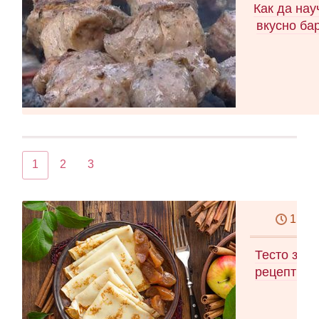
Как да нау
вкусно ба
1
2
3
1,5 ч
Тесто за п
рецепти з