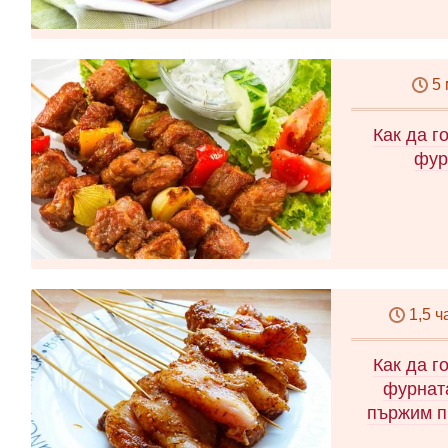
5
Как да г
фур
1,5 ч
Как да г
фурната
пържим п