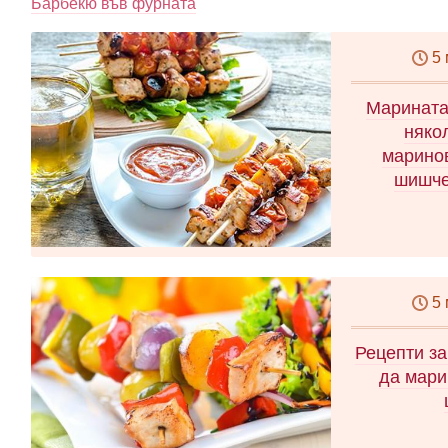
Барбекю във фурната
5
Марината
няко
маринов
шишче
5
Рецепти з
да мари