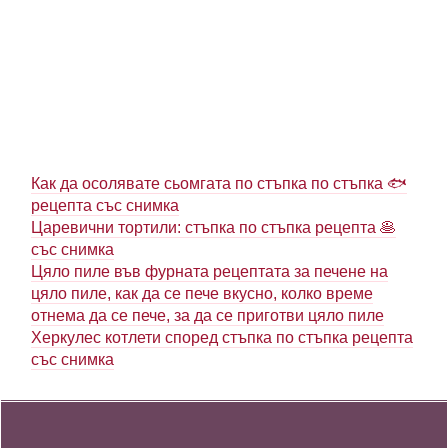
Как да осолявате сьомгата по стъпка по стъпка 🐟
рецепта със снимка
Царевични тортили: стъпка по стъпка рецепта 🥞
със снимка
Цяло пиле във фурната рецептата за печене на
цяло пиле, как да се пече вкусно, колко време
отнема да се пече, за да се приготви цяло пиле
Херкулес котлети според стъпка по стъпка рецепта
със снимка