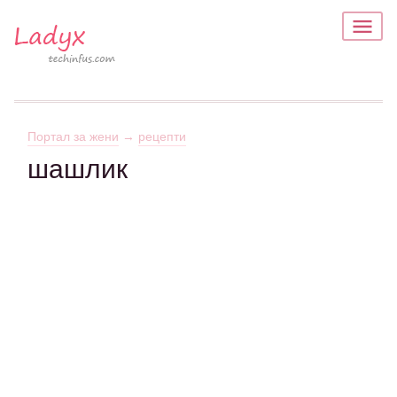
Портал за жени
→
рецепти
шашлик