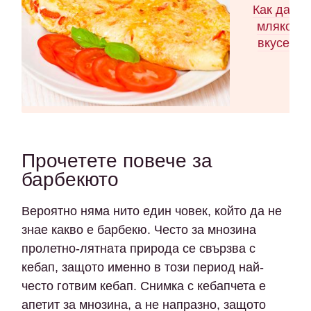
Как да си
мляко Ка
вкусен о
Прочетете повече за
барбекюто
Вероятно няма нито един човек, който да не
знае какво е барбекю. Често за мнозина
пролетно-лятната природа се свързва с
кебап, защото именно в този период най-
често готвим кебап. Снимка с кебапчета е
апетит за мнозина, а не напразно, защото