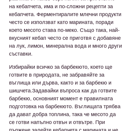
на кебапчета, има и по-сложни рецепти за
кебапчета. Ферментиралите млечни продукти
често се използват като марината, поради
което месото става по-меко. Също така, най-
вкусният кебап често се приготвя с добавяне
на лук, лимон, минерална вода и много други
съставки.
Избирайки всичко за барбекюто, което ще
готвите в природата, не забравяйте за
въглища или дърва, както и за барбекю и
шишчета.Задавайки въпроса как да готвите
барбекю, основният момент е правилната
подготовка на барбекюто. Въглищата трябва
да дават добра топлина, така че месото да
се готви напълно отвън и отвътре. При
пържене залейте кебапчета с марината и не