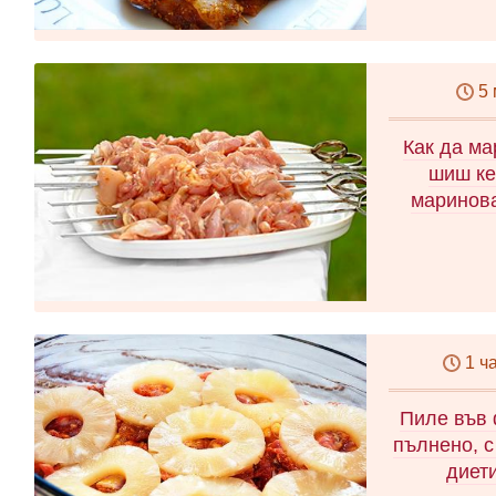
5
Как да м
шиш ке
маринова
1 ч
Пиле във 
пълнено, с
диет