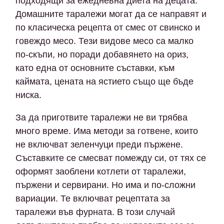
подходящи за ежедневна диета на децата.
Домашните таралежи могат да се направят и
по класическа рецепта от смес от свинско и
говеждо месо. Тези видове месо са малко
по-скъпи, но поради добавянето на ориз,
като една от основните съставки, към
каймата, цената на ястието също ще бъде
ниска.
За да приготвите таралежи не ви трябва
много време. Има методи за готвене, които
не включват зеленчуци преди пържене.
Съставките се смесват помежду си, от тях се
оформят заоблени котлети от таралежи,
пържени и сервирани. Но има и по-сложни
вариации. Те включват рецептата за
таралежи във фурната. В този случай