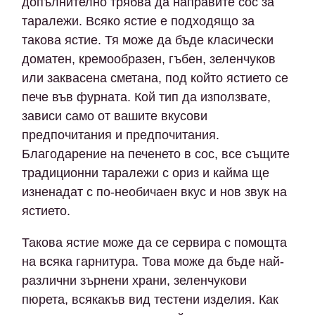
допълнително трябва да направите сос за
таралежи. Всяко ястие е подходящо за
такова ястие. Тя може да бъде класически
доматен, кремообразен, гъбен, зеленчуков
или заквасена сметана, под който ястието се
пече във фурната. Кой тип да използвате,
зависи само от вашите вкусови
предпочитания и предпочитания.
Благодарение на печенето в сос, все същите
традиционни таралежи с ориз и кайма ще
изненадат с по-необичаен вкус и нов звук на
ястието.
Такова ястие може да се сервира с помощта
на всяка гарнитура. Това може да бъде най-
различни зърнени храни, зеленчукови
пюрета, всякакъв вид тестени изделия. Как