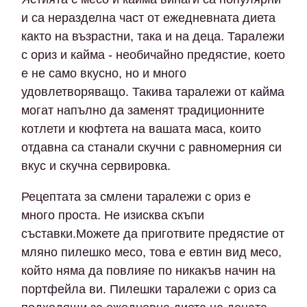
и са неразделна част от ежедневната диета
както на възрастни, така и на деца. Таралежи
с ориз и кайма - необичайно предястие, което
е не само вкусно, но и много
удовлетворяващо. Такива таралежи от кайма
могат напълно да заменят традиционните
котлети и кюфтета на вашата маса, които
отдавна са станали скучни с равномерния си
вкус и скучна сервировка.
Рецептата за смлени таралежи с ориз е
много проста. Не изисква скъпи
съставки.Можете да приготвите предястие от
мляно пилешко месо, това е евтин вид месо,
който няма да повлияе по никакъв начин на
портфейла ви. Пилешки таралежи с ориз са