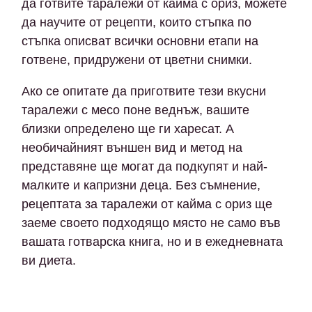
да готвите таралежи от кайма с ориз, можете
да научите от рецепти, които стъпка по
стъпка описват всички основни етапи на
готвене, придружени от цветни снимки.
Ако се опитате да приготвите тези вкусни
таралежи с месо поне веднъж, вашите
близки определено ще ги харесат. А
необичайният външен вид и метод на
представяне ще могат да подкупят и най-
малките и капризни деца. Без съмнение,
рецептата за таралежи от кайма с ориз ще
заеме своето подходящо място не само във
вашата готварска книга, но и в ежедневната
ви диета.