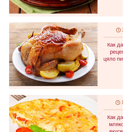
2 ча
Как да го
рецепта 
цяло пиле, 
10 м
Как да си
мляко Ка
вкусен о