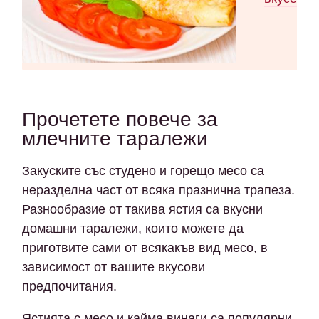
Прочетете повече за
млечните таралежи
Закуските със студено и горещо месо са
неразделна част от всяка празнична трапеза.
Разнообразие от такива ястия са вкусни
домашни таралежи, които можете да
приготвите сами от всякакъв вид месо, в
зависимост от вашите вкусови
предпочитания.
Ястията с месо и кайма винаги са популярни