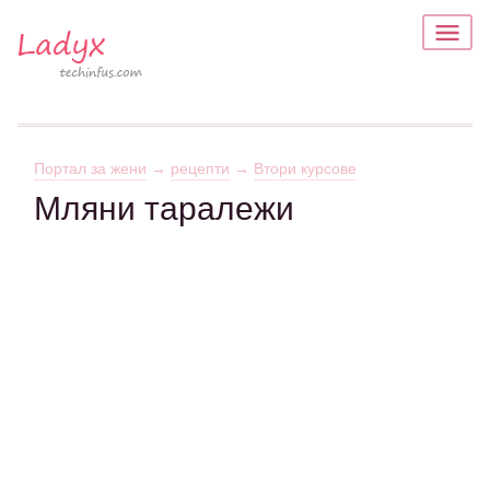
Портал за жени
→
рецепти
→
Втори курсове
Мляни таралежи