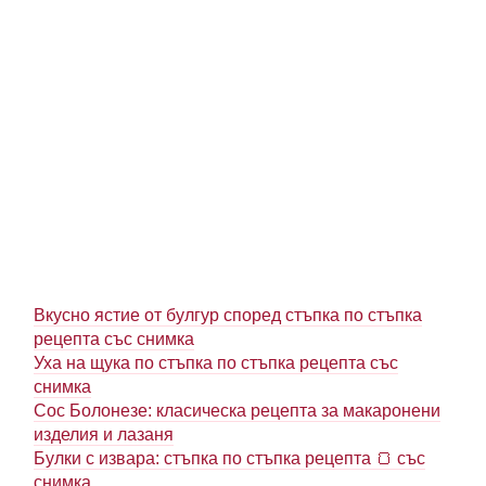
Вкусно ястие от булгур според стъпка по стъпка
рецепта със снимка
Уха на щука по стъпка по стъпка рецепта със
снимка
Сос Болонезе: класическа рецепта за макаронени
изделия и лазаня
Булки с извара: стъпка по стъпка рецепта 🍞 със
снимка