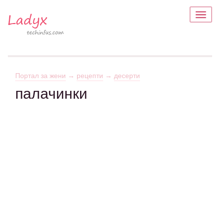
Портал за жени
→
рецепти
→
десерти
палачинки