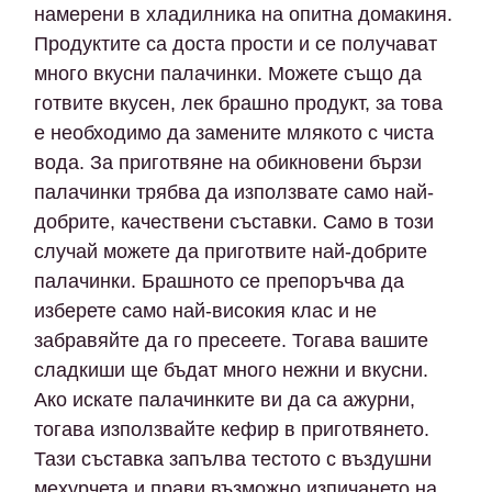
намерени в хладилника на опитна домакиня.
Продуктите са доста прости и се получават
много вкусни палачинки. Можете също да
готвите вкусен, лек брашно продукт, за това
е необходимо да замените млякото с чиста
вода. За приготвяне на обикновени бързи
палачинки трябва да използвате само най-
добрите, качествени съставки. Само в този
случай можете да приготвите най-добрите
палачинки. Брашното се препоръчва да
изберете само най-високия клас и не
забравяйте да го пресеете. Тогава вашите
сладкиши ще бъдат много нежни и вкусни.
Ако искате палачинките ви да са ажурни,
тогава използвайте кефир в приготвянето.
Тази съставка запълва тестото с въздушни
мехурчета и прави възможно изпичането на