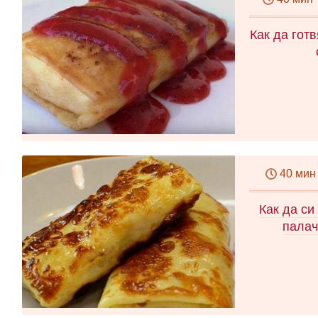
Как да гот
40 мин
Как да си
палач