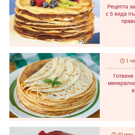
Рецепта за
с 5 вида п
прав
1 ч
Готвене
минерална
в
40 мин