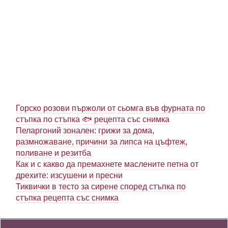
Горско розови пържоли от сьомга във фурната по
стъпка по стъпка 🐟 рецепта със снимка
Пеларгоний зонален: грижи за дома,
размножаване, причини за липса на цъфтеж,
поливане и резитба
Как и с какво да премахнете маслените петна от
дрехите: изсушени и пресни
Тиквички в тесто за сирене според стъпка по
стъпка рецепта със снимка