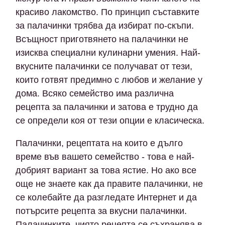
красиво лакомство. По принцип съставките
за палачинки трябва да избират по-скъпи.
Всъщност приготвянето на палачинки не
изисква специални кулинарни умения. Най-
вкусните палачинки се получават от тези,
които готвят предимно с любов и желание у
дома. Всяко семейство има различна
рецепта за палачинки и затова е трудно да
се определи коя от тези опции е класическа.
Палачинки, рецептата на които е дълго
време във вашето семейство - това е най-
добрият вариант за това ястие. Но ако все
още не знаете как да правите палачинки, не
се колебайте да разгледате Интернет и да
потърсите рецепта за вкусни палачинки.
Палачинките, чиято рецепта се съхранява в