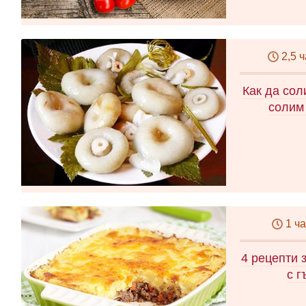
2,5 
Как да сол
солим
1 ч
4 рецепти 
с г