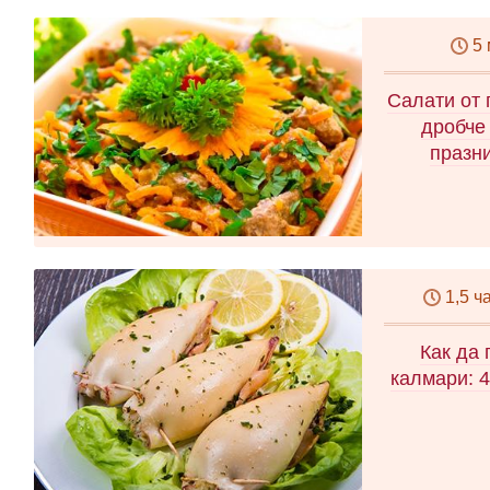
5
Салати от 
дробче 
празн
1,5 ч
Как да
калмари: 4