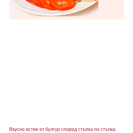
Вкусно ястие от булгур според стъпка по стъпка