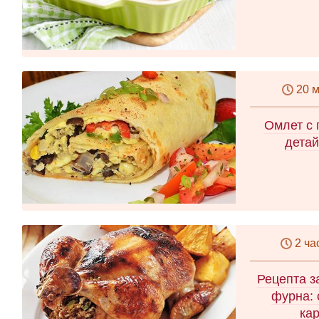
20 
Омлет с 
детай
2 ча
Рецепта з
фурна: 
ка