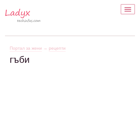
Портал за жени
→
рецепти
гъби