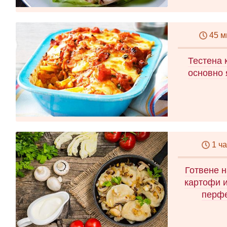
45 м
Тестена 
основно 
1 ч
Готвене н
картофи и
перфе