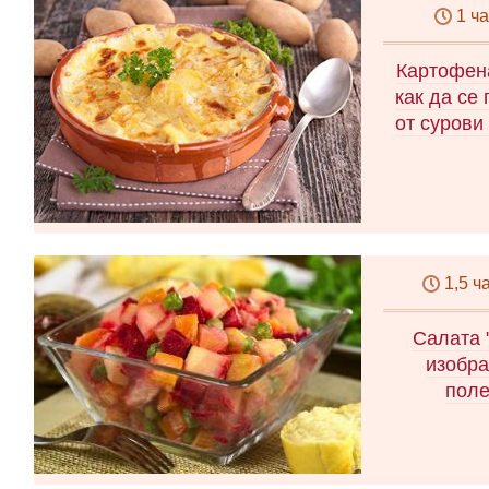
1 ч
Картофена
как да се
от сурови
1,5 ч
Салата 
изобра
поле