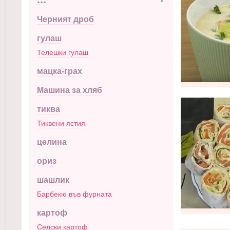
Черният дроб
гулаш
Телешки гулаш
мацка-грах
Машина за хляб
тиква
Тиквени ястия
целина
ориз
шашлик
Барбекю във фурната
картоф
Селски картоф