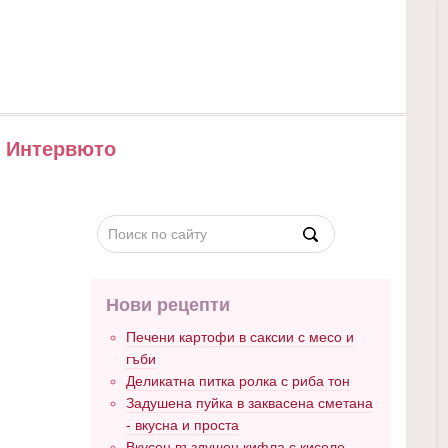
Интервюто
Нови рецепти
Печени картофи в саксии с месо и
гъби
Деликатна питка ролка с риба тон
Задушена пуйка в заквасена сметана
- вкусна и проста
Вкусен въздушен кифла с кисело