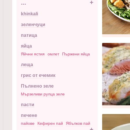
...
+
khinkali
зеленчуци
патица
яйца
Яйчни ястия
омлет
Пържени яйца
леща
грис от ечемик
Пълнено зеле
Мързеливи рулца зеле
пасти
печене
пайове
Кефирен пай
Ябълков пай
...
+