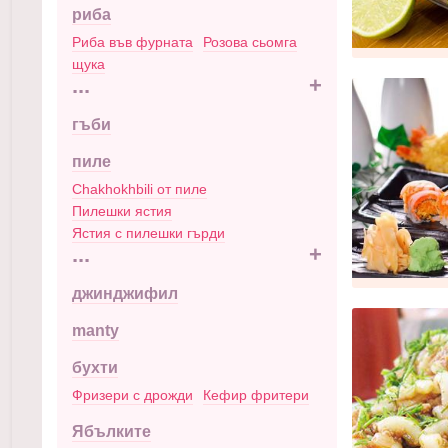
риба
Риба във фурната
Розова сьомга
щука
...
+
гъби
пиле
Chakhokhbili от пиле
Пилешки ястия
Ястия с пилешки гърди
...
+
джинджифил
manty
бухти
Фризери с дрожди
Кефир фритери
Ябълките