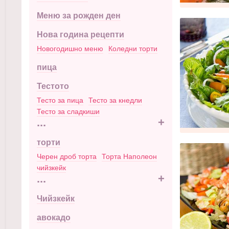
Меню за рожден ден
Нова година рецепти
Новогодишно меню
Коледни торти
пица
Тестото
Тесто за пица
Тесто за кнедли
Тесто за сладкиши
...
+
торти
Черен дроб торта
Торта Наполеон
чийзкейк
...
+
Чийзкейк
авокадо