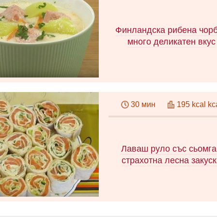
версия на готвене под сире
Обслужване на съвети и ви
Финландска рибена чорб
много деликатен вкус
Изключително нежно ухо 
червена риба на фински! Е
30 мин
195 kcal kc
проста и достъпна рецепта
стъпка по стъпка снимки, к
и подробни видео инструкц
Полезни съвети.
Лаваш руло със сьомга
страхотна лесна закус
Колко интересно е да се г