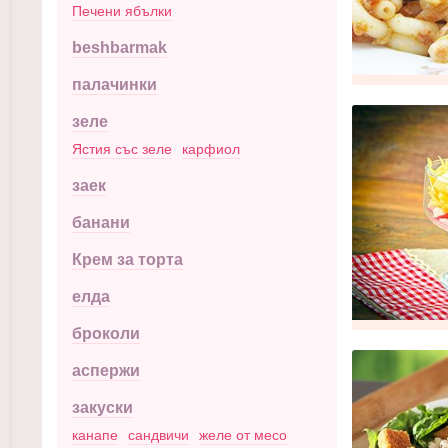
Печени ябълки
beshbarmak
палачинки
зеле
Ястия със зеле
карфиол
заек
банани
Крем за торта
елда
броколи
аспержи
закуски
канапе
сандвичи
желе от месо