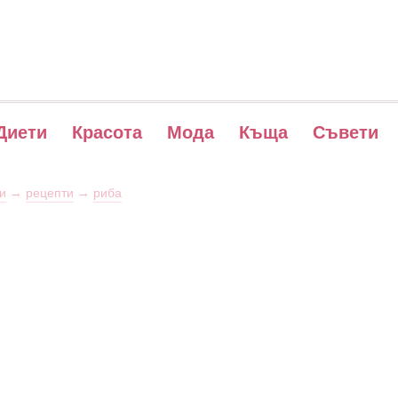
Диети
Красота
Мода
Къща
Съвети
и
→
рецепти
→
риба