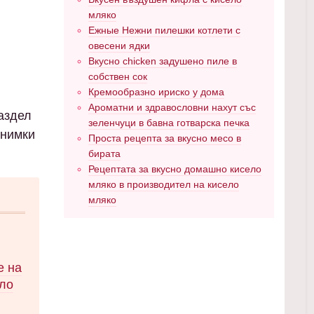
мляко
Ежные Нежни пилешки котлети с
овесени ядки
Вкусно chicken задушено пиле в
собствен сок
Кремообразно ириско у дома
Ароматни и здравословни нахут със
раздел
зеленчуци в бавна готварска печка
снимки
Проста рецепта за вкусно месо в
бирата
Рецептата за вкусно домашно кисело
мляко в производител на кисело
мляко
е на
ло