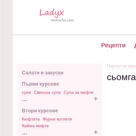
Рецепти
Портал за жен
Салати и закуски
сьомга
Първи курсове
супи
Свинска супа
Супа за кюфте
...
+
Втори курсове
Кюфтета
Фурни котлети
Кайма кюфте
...
+