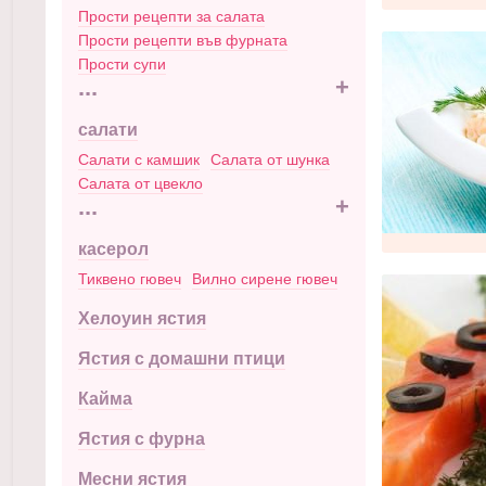
Прости рецепти за салата
Прости рецепти във фурната
Прости супи
...
+
салати
Салати с камшик
Салата от шунка
Салата от цвекло
...
+
касерол
Тиквено гювеч
Вилно сирене гювеч
Хелоуин ястия
Ястия с домашни птици
Кайма
Ястия с фурна
Месни ястия