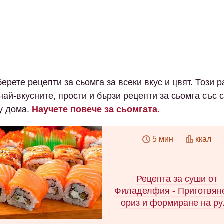
ерете рецепти за сьомга за всеки вкус и цвят. Този 
най-вкусните, прости и бързи рецепти за сьомга със 
 у дома.
Научете повече за сьомгата.
5 мин
ккал
Рецепта за суши от
Филаделфия - Приготвян
ориз и формиране на ру