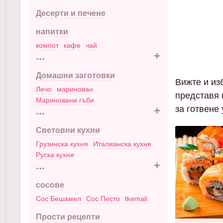
Десерти и печене
напитки
компот
кафе
чай
...
+
Домашни заготовки
Вижте и изб
Лечо
маринован
представя 
Мариновани гъби
за готвене
...
+
Световни кухни
Грузинска кухня
Италианска кухня
Руска кухня
...
+
сосове
Сос Бешамел
Сос Песто
tkemali
Прости рецепти