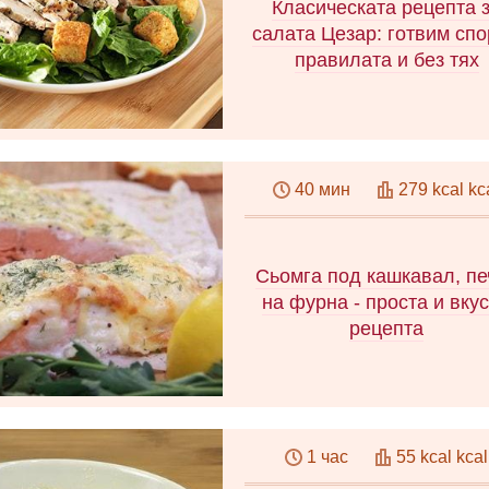
риба, скариди, хайвер и че
Класическата рецепта 
пипер. Методи за подхранва
салата Цезар: готвим сп
бучки.
правилата и без тях
Класическата рецепта за с
Цезар с пилешко стъпка 
40 мин
279 kcal kc
стъпка. Историята на
създаването на ястието.
какво се различава оригина
версия от съвременнит
Сьомга под кашкавал, пе
интерпретации. "Цезар" с м
на фурна - проста и вку
съставки и морски даров
рецепта
Как да готвя сьомга във
фурната: рецепта със стъп
1 час
55 kcal kcal
стъпка снимки. Оригинал