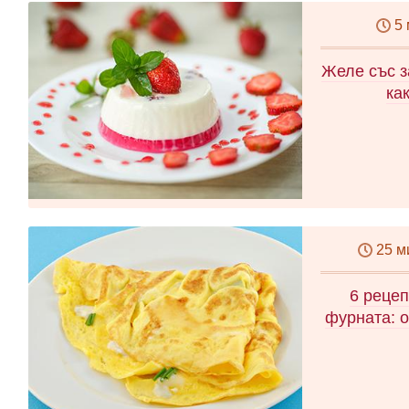
5
Желе със з
ка
25 м
6 рецеп
фурната: о