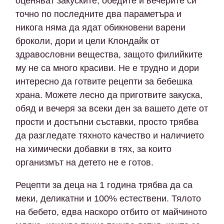
оценяват закуските, обедите и вечерите си
точно по последните два параметъра и
никога няма да ядат обикновени варени
броколи, дори и цели Клондайк от
здравословни вещества, защото филийките
му не са много красиви. Не е трудно и дори
интересно да готвите рецепти за бебешка
храна. Можете лесно да приготвите закуска,
обяд и вечеря за всеки ден за вашето дете от
прости и достъпни съставки, просто трябва
да разгледате тяхното качество и наличието
на химически добавки в тях, за които
организмът на детето не е готов.
Рецепти за деца на 1 година трябва да са
меки, деликатни и 100% естествени. Тялото
на бебето, едва наскоро отбито от майчиното