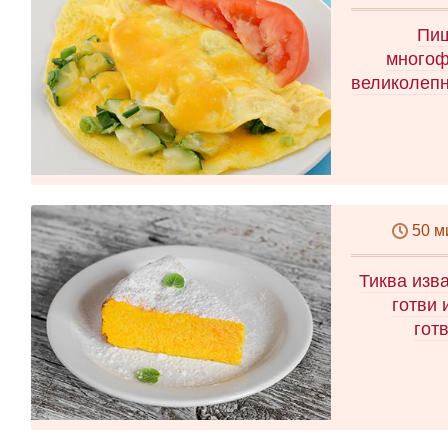
Пищ
многоф
великолепн
50 м
Тиква изва
готви 
гот