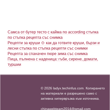
Самса от бутер тесто с кайма по according стъпка
по стъпка рецепта със снимка
Рецепти за круши 🍲 как да готвите круши, бързи и
лесни стъпка по стъпка рецепти със снимки
Рецепта за спаначен пюре зима със снимка
Пица, пълнена с наденица: гъби, сирене, домати,
туршии
© 2026 ladyx.techinfus.com. Копирането
на материали е разрешено само с
активна хипервръзка към източника.
chinawebteam2014@gmail.com