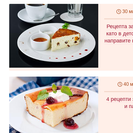
30 м
Рецепта з
като в дет
направите 
40 
4 рецепти 
и п