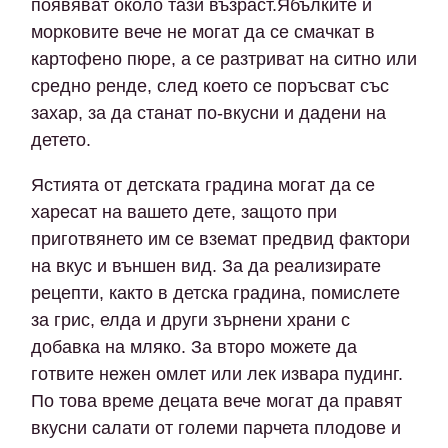
появяват около тази възраст.Ябълките и
морковите вече не могат да се смачкат в
картофено пюре, а се разтриват на ситно или
средно ренде, след което се поръсват със
захар, за да станат по-вкусни и дадени на
детето.
Ястията от детската градина могат да се
харесат на вашето дете, защото при
приготвянето им се вземат предвид фактори
на вкус и външен вид. За да реализирате
рецепти, както в детска градина, помислете
за грис, елда и други зърнени храни с
добавка на мляко. За второ можете да
готвите нежен омлет или лек извара пудинг.
По това време децата вече могат да правят
вкусни салати от големи парчета плодове и