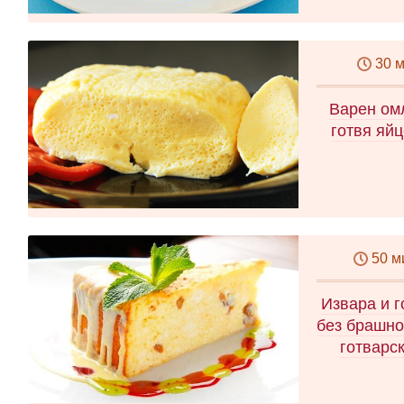
30 
Варен омл
готвя яйц
50 м
Извара и 
без брашно
готварс