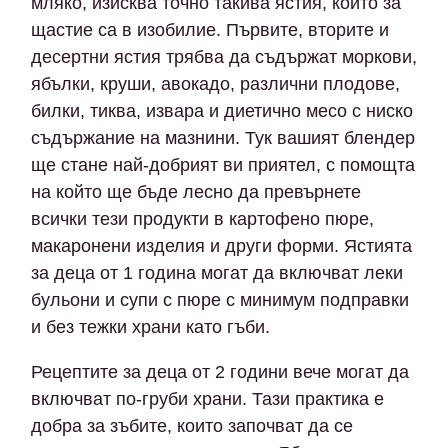
мляко, изисква точно такива ястия, които за
щастие са в изобилие. Първите, вторите и
десертни ястия трябва да съдържат моркови,
ябълки, круши, авокадо, различни плодове,
билки, тиква, извара и диетично месо с ниско
съдържание на мазнини. Тук вашият блендер
ще стане най-добрият ви приятел, с помощта
на който ще бъде лесно да превърнете
всички тези продукти в картофено пюре,
макаронени изделия и други форми. Ястията
за деца от 1 година могат да включват леки
бульони и супи с пюре с минимум подправки
и без тежки храни като гъби.
Рецептите за деца от 2 години вече могат да
включват по-груби храни. Тази практика е
добра за зъбите, които започват да се