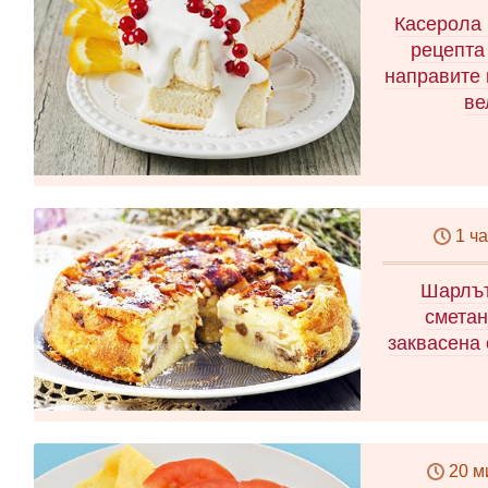
Касерола 
рецепта 
направите 
ве
1 ч
Шарлът
сметан
заквасена 
20 м