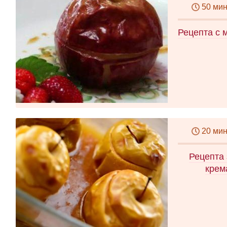
50 ми
Рецепта с 
20 ми
Рецепта 
крем