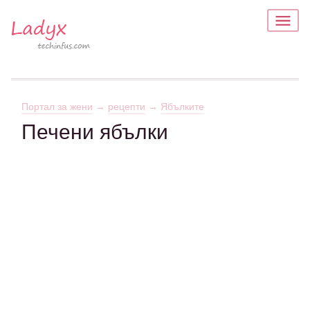
Портал за жени
→
рецепти
→
Ябълките
Печени ябълки