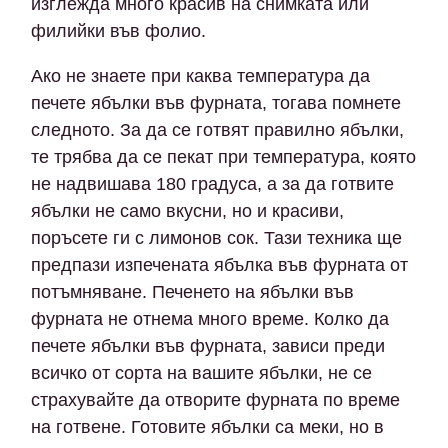
изглежда много красив на снимката или
филийки във фолио.
Ако не знаете при каква температура да
печете ябълки във фурната, тогава помнете
следното. За да се готвят правилно ябълки,
те трябва да се пекат при температура, която
не надвишава 180 градуса, а за да готвите
ябълки не само вкусни, но и красиви,
поръсете ги с лимонов сок. Тази техника ще
предпази изпечената ябълка във фурната от
потъмняване. Печенето на ябълки във
фурната не отнема много време. Колко да
печете ябълки във фурната, зависи преди
всичко от сорта на вашите ябълки, не се
страхувайте да отворите фурната по време
на готвене. Готовите ябълки са меки, но в