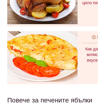
цяло пиле, 
10 м
Как да си
мляко Ка
вкусен о
Повече за печените ябълки