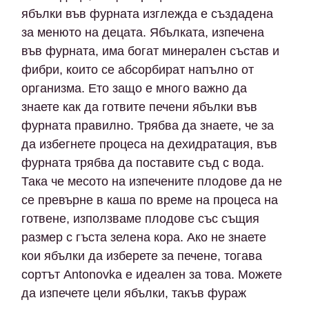
ябълки във фурната изглежда е създадена
за менюто на децата. Ябълката, изпечена
във фурната, има богат минерален състав и
фибри, които се абсорбират напълно от
организма. Ето защо е много важно да
знаете как да готвите печени ябълки във
фурната правилно. Трябва да знаете, че за
да избегнете процеса на дехидратация, във
фурната трябва да поставите съд с вода.
Така че месото на изпечените плодове да не
се превърне в каша по време на процеса на
готвене, използваме плодове със същия
размер с гъста зелена кора. Ако не знаете
кои ябълки да изберете за печене, тогава
сортът Antonovka е идеален за това. Можете
да изпечете цели ябълки, такъв фураж