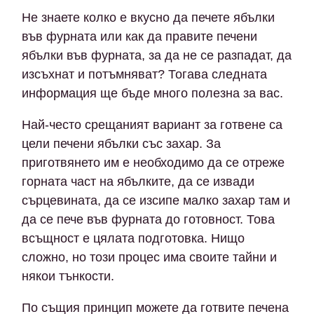
Не знаете колко е вкусно да печете ябълки
във фурната или как да правите печени
ябълки във фурната, за да не се разпадат, да
изсъхнат и потъмняват? Тогава следната
информация ще бъде много полезна за вас.
Най-често срещаният вариант за готвене са
цели печени ябълки със захар. За
приготвянето им е необходимо да се отреже
горната част на ябълките, да се извади
сърцевината, да се изсипе малко захар там и
да се пече във фурната до готовност. Това
всъщност е цялата подготовка. Нищо
сложно, но този процес има своите тайни и
някои тънкости.
По същия принцип можете да готвите печена