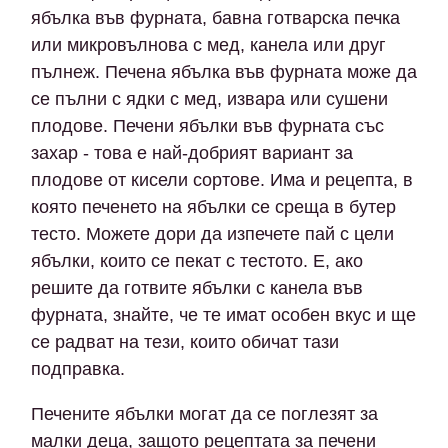
ябълка във фурната, бавна готварска печка
или микровълнова с мед, канела или друг
пълнеж. Печена ябълка във фурната може да
се пълни с ядки с мед, извара или сушени
плодове. Печени ябълки във фурната със
захар - това е най-добрият вариант за
плодове от кисели сортове. Има и рецепта, в
която печенето на ябълки се среща в бутер
тесто. Можете дори да изпечете пай с цели
ябълки, които се пекат с тестото. Е, ако
решите да готвите ябълки с канела във
фурната, знайте, че те имат особен вкус и ще
се радват на тези, които обичат тази
подправка.
Печените ябълки могат да се поглезят за
малки деца, защото рецептата за печени