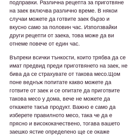
подправки. Различна рецепта за приготвяне
на заек включва различно време. В някои
случаи можете да готвите заек бързо и
вкусно само за половин час. Използвайки
други рецепти от заека, това може да ви
отнеме повече от един час.
Въпреки всички тънкости, които трябва да се
имат предвид преди приготвянето на заек, не
бива да се страхувате от такова месо.Щом
поне веднъж попитате какво можете да
готвите от заек и се опитате да приготвите
такова месо у дома, вече не можете да
откажете такъв продукт. Важно е само да
изберете правилното месо, така че да е
прясно и висококачествено, тогава вашето
заешко ястие определено ще се окаже