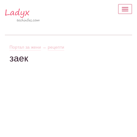
Портал за жени
→
рецепти
заек