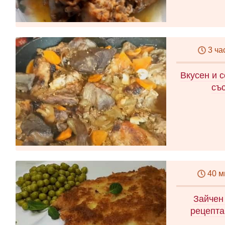
3 ча
Вкусен и 
съ
40 м
Зайчен
рецепта