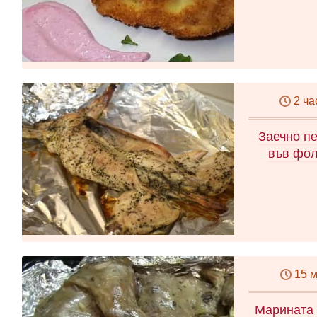
2 ча
Заечно п
във фол
15 
Марината 