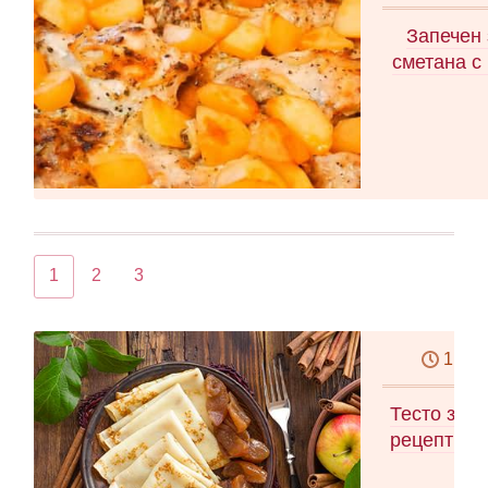
Запечен 
сметана с
1
2
3
1,5 ч
Тесто за п
рецепти з