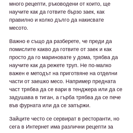
много рецепти, ръководени от които, ще
научите как да готвите бързо заек, как
правилно и колко дълго да накисвате
месото.
Важно е също да разберете, че преди да
помислите какво да готвите от заек и как
просто да го мариновате у дома, трябва да
научите как да режете труп. Не по-малко
важен е методът на приготвяне на отделни
части от заешко месо. Например предната
част трябва да се вари в тенджера или да се
задушава в тиган, а гърба трябва да се пече
във фурната или да се запържи.
Зайците често се сервират в ресторанти, но
сега в Интернет има различни рецепти за