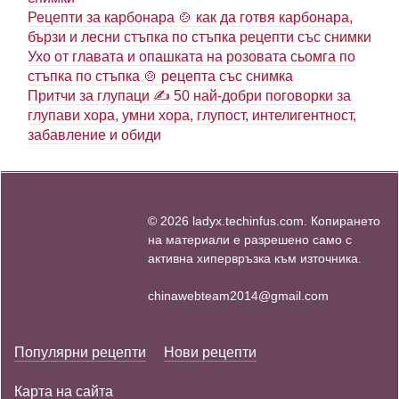
Рецепти за карбонара 🍲 как да готвя карбонара,
бързи и лесни стъпка по стъпка рецепти със снимки
Ухо от главата и опашката на розовата сьомга по
стъпка по стъпка 🍲 рецепта със снимка
Притчи за глупаци ✍ 50 най-добри поговорки за
глупави хора, умни хора, глупост, интелигентност,
забавление и обиди
© 2026 ladyx.techinfus.com. Копирането
на материали е разрешено само с
активна хипервръзка към източника.
chinawebteam2014@gmail.com
Популярни рецепти
Нови рецепти
Карта на сайта