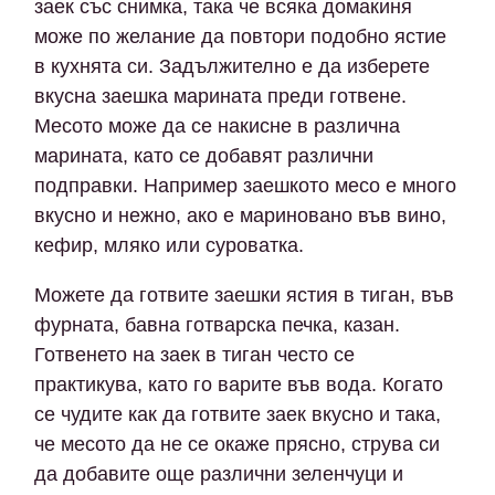
заек със снимка, така че всяка домакиня
може по желание да повтори подобно ястие
в кухнята си. Задължително е да изберете
вкусна заешка марината преди готвене.
Месото може да се накисне в различна
марината, като се добавят различни
подправки. Например заешкото месо е много
вкусно и нежно, ако е мариновано във вино,
кефир, мляко или суроватка.
Можете да готвите заешки ястия в тиган, във
фурната, бавна готварска печка, казан.
Готвенето на заек в тиган често се
практикува, като го варите във вода. Когато
се чудите как да готвите заек вкусно и така,
че месото да не се окаже прясно, струва си
да добавите още различни зеленчуци и