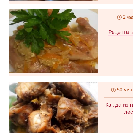
2 ча
Рецептат
50 мин
Как да изп
лес