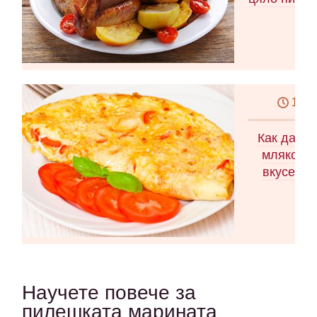
10 м
Как да си
мляко Ка
вкусен о
Научете повече за
пилешката марината