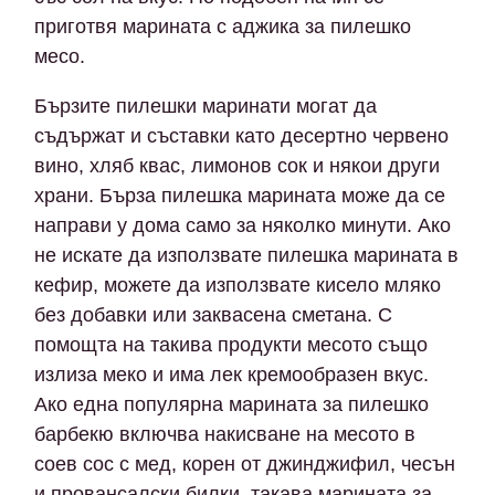
приготвя марината с аджика за пилешко
месо.
Бързите пилешки маринати могат да
съдържат и съставки като десертно червено
вино, хляб квас, лимонов сок и някои други
храни. Бърза пилешка марината може да се
направи у дома само за няколко минути. Ако
не искате да използвате пилешка марината в
кефир, можете да използвате кисело мляко
без добавки или заквасена сметана. С
помощта на такива продукти месото също
излиза меко и има лек кремообразен вкус.
Ако една популярна марината за пилешко
барбекю включва накисване на месото в
соев сос с мед, корен от джинджифил, чесън
и провансалски билки, такава марината за