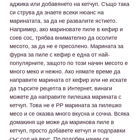
аджика или добавянето на кетчуп. Също така
си струва да знаете всеки нюанс на
маринатата, за да не развалите ястието.
Например, ако мариновате пиле в кефир и
соев сос, трябва внимателно да осолите
месото, за да не е пресолено. Марината за
фурна за пиле с кефир е една от най-
популярните, защото по този начин месото е
много меко и нежно. Ако нямате време да
направите марината от кефир или не искате
да търсите рецепта в Интернет, винаги
можете да направите пилешка марината с
кетчуп. Това не е PP марината за пилешко
месо и се оказва много вкусна и сочна. Всяка
домакиня ще може да маринова пиле в
кетчуп, просто добавете кетчуп и подправки
със сол на вкус. По подобен начин се