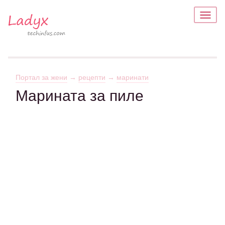
Портал за жени
→
рецепти
→
маринати
Марината за пиле