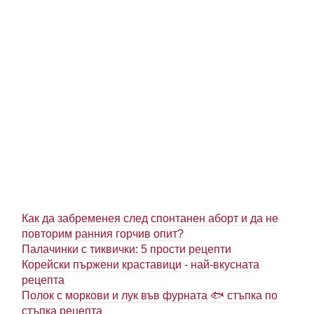
Как да забременея след спонтанен аборт и да не
повторим ранния горчив опит?
Палачинки с тиквички: 5 прости рецепти
Корейски пържени краставици - най-вкусната
рецепта
Полок с моркови и лук във фурната 🐟 стъпка по
стъпка рецепта