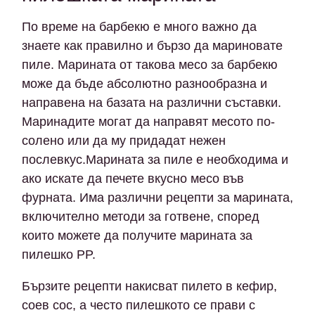
По време на барбекю е много важно да
знаете как правилно и бързо да мариновате
пиле. Марината от такова месо за барбекю
може да бъде абсолютно разнообразна и
направена на базата на различни съставки.
Маринадите могат да направят месото по-
солено или да му придадат нежен
послевкус.Марината за пиле е необходима и
ако искате да печете вкусно месо във
фурната. Има различни рецепти за марината,
включително методи за готвене, според
които можете да получите марината за
пилешко PP.
Бързите рецепти накисват пилето в кефир,
соев сос, а често пилешкото се прави с