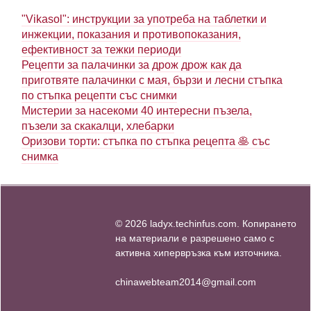
"Vikasol": инструкции за употреба на таблетки и
инжекции, показания и противопоказания,
ефективност за тежки периоди
Рецепти за палачинки за дрож дрож как да
приготвяте палачинки с мая, бързи и лесни стъпка
по стъпка рецепти със снимки
Мистерии за насекоми 40 интересни пъзела,
пъзели за скакалци, хлебарки
Оризови торти: стъпка по стъпка рецепта 🥞 със
снимка
© 2026 ladyx.techinfus.com. Копирането
на материали е разрешено само с
активна хипервръзка към източника.
chinawebteam2014@gmail.com