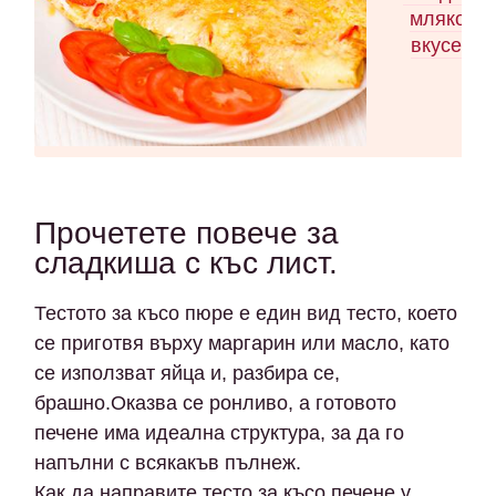
мляко Ка
вкусен о
Прочетете повече за
сладкиша с къс лист.
Тестото за късо пюре е един вид тесто, което
се приготвя върху маргарин или масло, като
се използват яйца и, разбира се,
брашно.Оказва се ронливо, а готовото
печене има идеална структура, за да го
напълни с всякакъв пълнеж.
Как да направите тесто за късо печене у