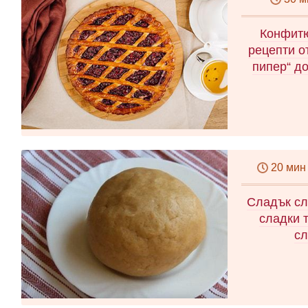
Конфитю
рецепти о
пипер“ д
20 мин
Сладък сл
сладки т
сл