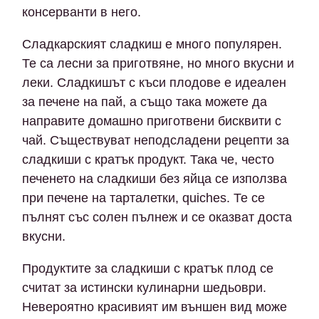
консерванти в него.
Сладкарският сладкиш е много популярен.
Те са лесни за приготвяне, но много вкусни и
леки. Сладкишът с къси плодове е идеален
за печене на пай, а също така можете да
направите домашно приготвени бисквити с
чай. Съществуват неподсладени рецепти за
сладкиши с кратък продукт. Така че, често
печенето на сладкиши без яйца се използва
при печене на тарталетки, quiches. Те се
пълнят със солен пълнеж и се оказват доста
вкусни.
Продуктите за сладкиши с кратък плод се
считат за истински кулинарни шедьоври.
Невероятно красивият им външен вид може