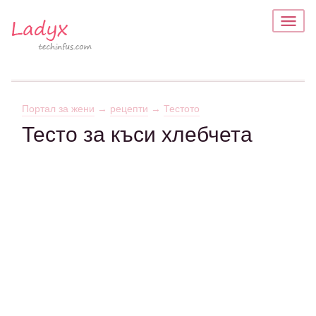
Портал за жени
→
рецепти
→
Тестото
Тесто за къси хлебчета