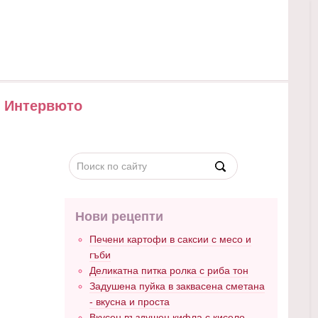
Интервюто
Нови рецепти
Печени картофи в саксии с месо и
гъби
Деликатна питка ролка с риба тон
Задушена пуйка в заквасена сметана
- вкусна и проста
Вкусен въздушен кифла с кисело