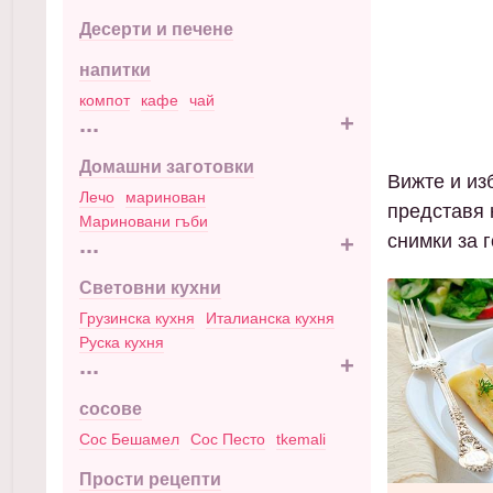
Десерти и печене
напитки
компот
кафе
чай
...
+
Домашни заготовки
Вижте и изб
Лечо
маринован
представя 
Мариновани гъби
снимки за 
...
+
Световни кухни
Грузинска кухня
Италианска кухня
Руска кухня
...
+
сосове
Сос Бешамел
Сос Песто
tkemali
Прости рецепти