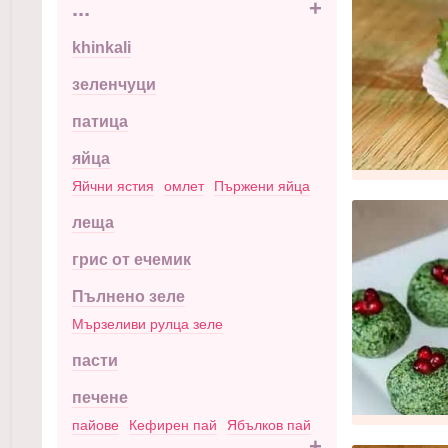
...
+
khinkali
зеленчуци
патица
яйца
Яйчни ястия
омлет
Пържени яйца
леща
грис от ечемик
Пълнено зеле
Мързеливи рулца зеле
пасти
печене
пайове
Кефирен пай
Ябълков пай
...
+