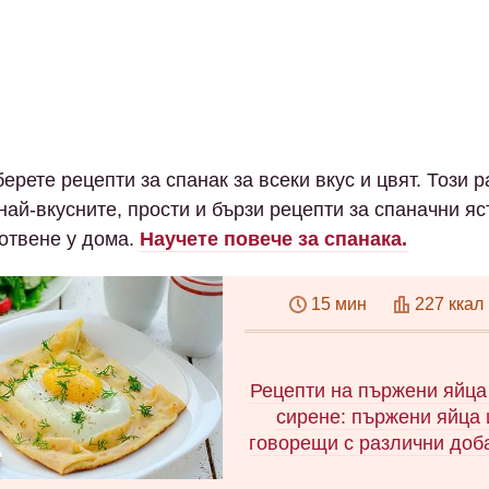
ерете рецепти за спанак за всеки вкус и цвят. Този 
най-вкусните, прости и бързи рецепти за спаначни яс
готвене у дома.
Научете повече за спанака.
15 мин
227 ккал
Рецепти на пържени яйца
сирене: пържени яйца 
говорещи с различни доб