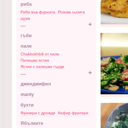
риба
Риба във фурната
Розова сьомга
щука
...
+
гъби
пиле
Chakhokhbili от пиле
Пилешки ястия
Ястия с пилешки гърди
...
+
джинджифил
manty
бухти
Фризери с дрожди
Кефир фритери
Ябълките