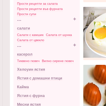
Прости рецепти за салата
Прости рецепти във фурната
Прости супи
...
+
салати
Салати с камшик
Салата от шунка
Салата от цвекло
...
+
касерол
Тиквено гювеч
Вилно сирене гювеч
Хелоуин ястия
Ястия с домашни птици
Кайма
Ястия с фурна
Месни ястия