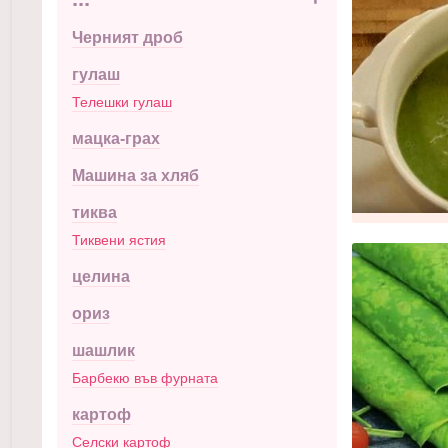
Черният дроб
гулаш
Телешки гулаш
мацка-грах
Машина за хляб
тиква
Тиквени ястия
целина
ориз
шашлик
Барбекю във фурната
картоф
Селски картоф