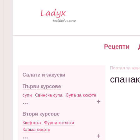
Рецепти
Портал за жен
Салати и закуски
спанак
Първи курсове
супи
Свинска супа
Супа за кюфте
...
+
Втори курсове
Кюфтета
Фурни котлети
Кайма кюфте
...
+