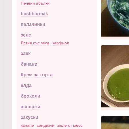
Печени ябълки
beshbarmak
палачинки
зеле
Ястия със зеле
карфиол
заек
банани
Крем за торта
елда
броколи
аспержи
закуски
канапе
сандвичи
желе от месо