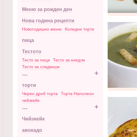
Меню за рожден ден
Нова година рецепти
Новогодишно меню
Коледни торти
пица
Тестото
Тесто за пица
Тесто за кнедли
Тесто за сладкиши
...
+
торти
Черен дроб торта
Торта Наполеон
чийзкейк
...
+
Чийзкейк
авокадо