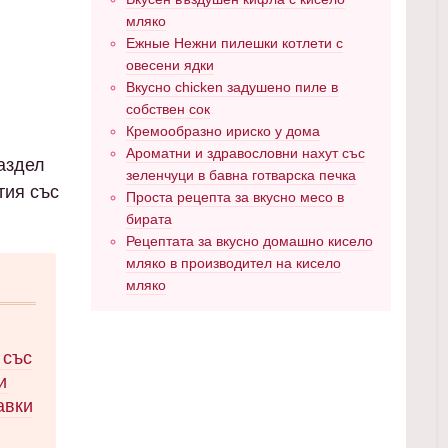
мляко
Ежные Нежни пилешки котлети с
овесени ядки
Вкусно chicken задушено пиле в
собствен сок
Кремообразно ириско у дома
Ароматни и здравословни нахут със
раздел
зеленчуци в бавна готварска печка
тия със
Проста рецепта за вкусно месо в
бирата
Рецептата за вкусно домашно кисело
мляко в производител на кисело
мляко
 със
и
авки