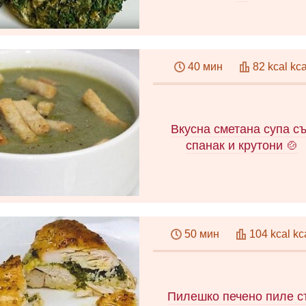
Как да готвите замразен
спанак вкусно: рецепта с
40 мин
82 kcal kca
стъпка по стъпка снимки, з
създадете здравословно яс
Опции за сервиране и декор
на ястия, полезно видео
Вкусна сметана супа с
спанак и крутони 🍲
Как да приготвим вкусна суп
спанак у дома. Интересн
50 мин
104 kcal kc
рецепта със стъпка по ст
снимки за приготвяне на н
кремообразен първи курс. Vi
Пилешко печено пиле с