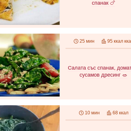
спанак 🍗
Как да готвя пиле със спан
Интересна рецепта със ст
25 мин
95 ккал кк
по стъпка снимки. Делика
пълнеж от спанак и сирене
за мека пилешка гърда. Виде
темата.
Салата със спанак, дома
сусамов дресинг 🥗
Как да си направите вкус
салата със спанак и дома
10 мин
68 ккал
Много проста и оригинал
рецепта със стъпка по ст
снимки. Ароматна превръзк