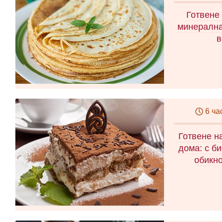
Готвене
минерална
в
6 ча
Готвене н
дома: с би
обикно