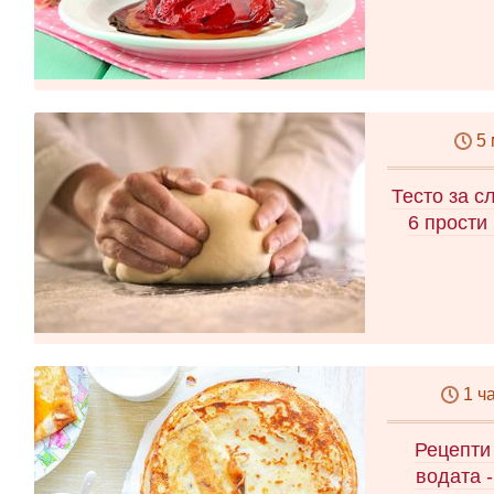
5
Тесто за с
6 прости
1 ч
Рецепти
водата -