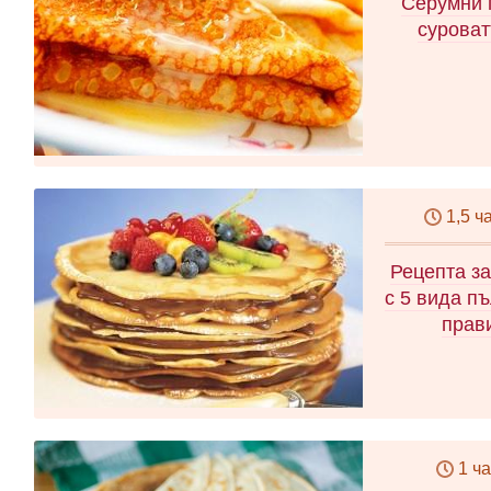
Серумни 
суроват
1,5 ч
Рецепта за
с 5 вида п
прав
1 ч