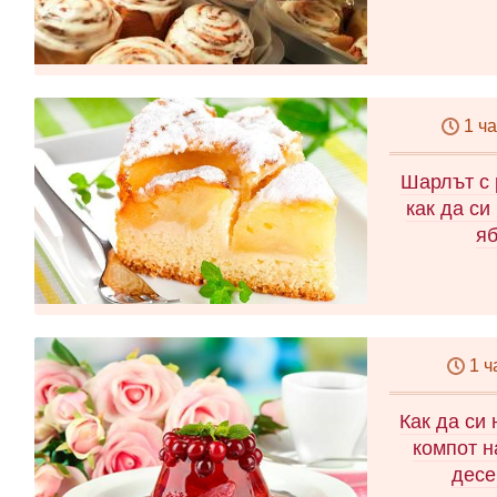
1 ч
Шарлът с 
как да си
яб
1 ч
Как да си
компот н
десе