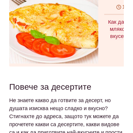
10 м
Как да си
мляко Ка
вкусен о
Повече за десертите
Не знаете какво да готвите за десерт, но
душата изисква нещо сладко и вкусно?
Стигнахте до адреса, защото тук можете да
прочетете какви са десертите, какви видове
са и как да приготвите най-вкусните и прости