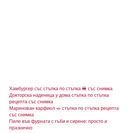
Хамбургер със стъпка по стъпка 🍔 със снимка
Докторска наденица у дома стъпка по стъпка
рецепта със снимка
Маринован карфиол 🥗 стъпка по стъпка рецепта
със снимка
Пиле във фурната с гъби и сирене: просто и
празнично