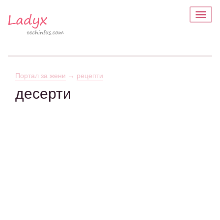
Портал за жени
→
рецепти
десерти